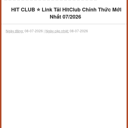
HIT CLUB ⭐️ Link Tải HitClub Chính Thức Mới
Nhất 07/2026
Ngày đăng:
08-07-2026 |
Ngày cập nhật:
08-07-2026