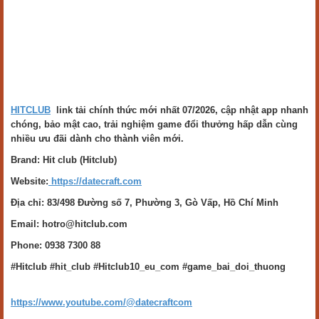
HITCLUB
link tải chính thức mới nhất 07/2026, cập nhật app nhanh
chóng, bảo mật cao, trải nghiệm game đổi thưởng hấp dẫn cùng
nhiều ưu đãi dành cho thành viên mới.
Brand: Hit club (Hitclub)
Website:
https://datecraft.com
Địa chỉ: 83/498 Đường số 7, Phường 3, Gò Vấp, Hồ Chí Minh
Email: hotro@hitclub.com
Phone: 0938 7300 88
#Hitclub #hit_club #Hitclub10_eu_com #game_bai_doi_thuong
https://www.youtube.com/@datecraftcom