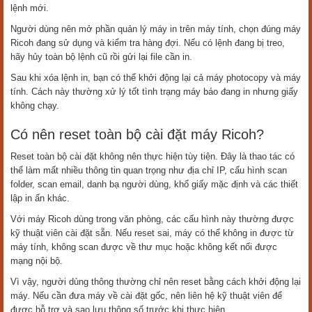
lệnh mới.
Người dùng nên mở phần quản lý máy in trên máy tính, chọn đúng máy
Ricoh đang sử dụng và kiểm tra hàng đợi. Nếu có lệnh đang bị treo,
hãy hủy toàn bộ lệnh cũ rồi gửi lại file cần in.
Sau khi xóa lệnh in, bạn có thể khởi động lại cả máy photocopy và máy
tính. Cách này thường xử lý tốt tình trạng máy báo đang in nhưng giấy
không chạy.
Có nên reset toàn bộ cài đặt máy Ricoh?
Reset toàn bộ cài đặt không nên thực hiện tùy tiện. Đây là thao tác có
thể làm mất nhiều thông tin quan trọng như địa chỉ IP, cấu hình scan
folder, scan email, danh bạ người dùng, khổ giấy mặc định và các thiết
lập in ấn khác.
Với máy Ricoh dùng trong văn phòng, các cấu hình này thường được
kỹ thuật viên cài đặt sẵn. Nếu reset sai, máy có thể không in được từ
máy tính, không scan được về thư mục hoặc không kết nối được
mạng nội bộ.
Vì vậy, người dùng thông thường chỉ nên reset bằng cách khởi động lại
máy. Nếu cần đưa máy về cài đặt gốc, nên liên hệ kỹ thuật viên để
được hỗ trợ và sao lưu thông số trước khi thực hiện.