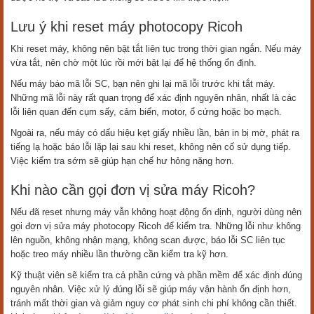
Lưu ý khi reset máy photocopy Ricoh
Khi reset máy, không nên bật tắt liên tục trong thời gian ngắn. Nếu máy
vừa tắt, nên chờ một lúc rồi mới bật lại để hệ thống ổn định.
Nếu máy báo mã lỗi SC, bạn nên ghi lại mã lỗi trước khi tắt máy.
Những mã lỗi này rất quan trọng để xác định nguyên nhân, nhất là các
lỗi liên quan đến cụm sấy, cảm biến, motor, ổ cứng hoặc bo mạch.
Ngoài ra, nếu máy có dấu hiệu kẹt giấy nhiều lần, bản in bị mờ, phát ra
tiếng lạ hoặc báo lỗi lặp lại sau khi reset, không nên cố sử dụng tiếp.
Việc kiểm tra sớm sẽ giúp hạn chế hư hỏng nặng hơn.
Khi nào cần gọi đơn vị sửa máy Ricoh?
Nếu đã reset nhưng máy vẫn không hoạt động ổn định, người dùng nên
gọi đơn vị sửa máy photocopy Ricoh để kiểm tra. Những lỗi như không
lên nguồn, không nhận mạng, không scan được, báo lỗi SC liên tục
hoặc treo máy nhiều lần thường cần kiểm tra kỹ hơn.
Kỹ thuật viên sẽ kiểm tra cả phần cứng và phần mềm để xác định đúng
nguyên nhân. Việc xử lý đúng lỗi sẽ giúp máy vận hành ổn định hơn,
tránh mất thời gian và giảm nguy cơ phát sinh chi phí không cần thiết.