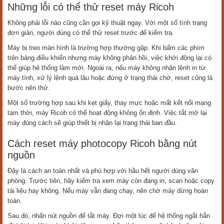
Những lỗi có thể thử reset máy Ricoh
Không phải lỗi nào cũng cần gọi kỹ thuật ngay. Với một số tình trạng
đơn giản, người dùng có thể thử reset trước để kiểm tra.
Máy bị treo màn hình là trường hợp thường gặp. Khi bấm các phím
trên bảng điều khiển nhưng máy không phản hồi, việc khởi động lại có
thể giúp hệ thống làm mới. Ngoài ra, nếu máy không nhận lệnh in từ
máy tính, xử lý lệnh quá lâu hoặc đứng ở trạng thái chờ, reset cũng là
bước nên thử.
Một số trường hợp sau khi kẹt giấy, thay mực hoặc mất kết nối mạng
tạm thời, máy Ricoh có thể hoạt động không ổn định. Việc tắt mở lại
máy đúng cách sẽ giúp thiết bị nhận lại trạng thái ban đầu.
Cách reset máy photocopy Ricoh bằng nút
nguồn
Đây là cách an toàn nhất và phù hợp với hầu hết người dùng văn
phòng. Trước tiên, hãy kiểm tra xem máy còn đang in, scan hoặc copy
tài liệu hay không. Nếu máy vẫn đang chạy, nên chờ máy dừng hoàn
toàn.
Sau đó, nhấn nút nguồn để tắt máy. Đợi một lúc để hệ thống ngắt hẳn