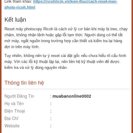
Link tham khảo:
https://ricohhcm.vn/kien-thuc/cach-reset-may-
photo-ricoh.html
Kết luận
Reset máy photocopy Ricoh là cách xử lý cơ bản khi máy bị treo, chạy
chậm, không nhận lệnh hoặc gặp lỗi tạm thời. Người dùng có thể tắt
mở máy, ngắt nguồn trong trường hợp cần thiết và kiểm tra lại hàng
đợi in trên máy tính.
Tuy nhiên, không nên tự ý reset cài đặt gốc nếu chưa hiểu rõ cấu hình
máy. Với các lỗi kỹ thuật lặp lại, nên liên hệ kỹ thuật viên để được
kiểm tra và xử lý đúng nguyên nhân.
Thông tin liên hệ
Người Đăng Tin
:
muabanonline0002
Họ và Tên
:
Điện Thoại
:
Địa Chỉ
:
Website
: