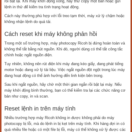
rồi bật lại. Khi máy khởi động xong, hãy thử copy một bản hoặc gửi
lệnh in thử để kiểm tra tình trạng hoạt động.
Cách này thường phù hợp với lỗi treo tạm thời, máy xử lý chậm hoặc
không nhận lệnh do quá tải.
Cách reset khi máy không phản hồi
Trong một số trường hợp, máy photocopy Ricoh bị đứng hoàn toàn và
không thể tắt bằng nút nguồn. Khi đó, người dùng có thể tắt công tắc
chính hoặc ngắt nguồn điện.
Tuy nhiên, không nên rút điện khi máy đang kéo giấy, đang phát tiếng
motor hoặc đang xử lý tài liệu. Việc ngắt nguồn đột ngột trong lúc máy
đang hoạt động có thể ảnh hưởng đến linh kiện bên trong.
Sau khi ngắt nguồn, hãy chờ một thời gian ngắn rồi bật lại máy. Nếu
máy khởi động bình thường, bạn có thể kiểm tra lại các chức năng cơ
bản như copy, in và scan.
Reset lệnh in trên máy tính
Nhiều trường hợp máy Ricoh không in được không phải do máy
photocopy bị lỗi, mà do lệnh in bị kẹt trên máy tính. Khi hàng đợi in có
quá nhiều file hoặc có một file bị lỗi, máy có thể không xử lý được các