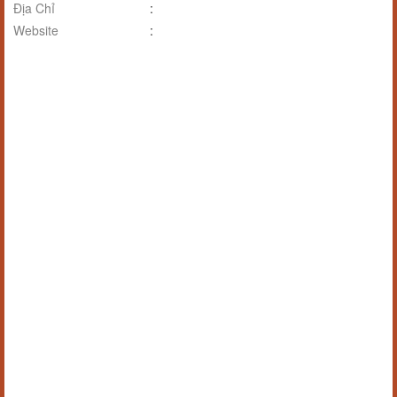
Địa Chỉ
:
Website
: