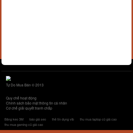
Tự Do Mua Bán © 2013
Quy chế hoạt động
Chính sách bảo mật thông tin cá nhân
Cơ chế giải quyết tranh chấp
Băng keo 3M
báo giá seo
thẻ tín dụng vib
thu mua laptop cũ giá cao
thu mua gaming cũ giá cao