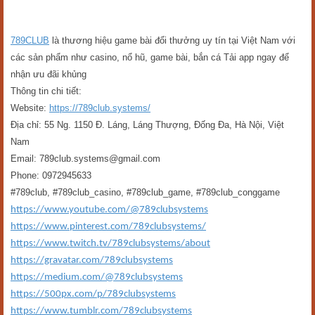
789CLUB
là thương hiệu game bài đổi thưởng uy tín tại Việt Nam với
các sản phẩm như casino, nổ hũ, game bài, bắn cá Tải app ngay để
nhận ưu đãi khủng
Thông tin chi tiết:
Website:
https://789club.systems/
Địa chỉ: 55 Ng. 1150 Đ. Láng, Láng Thượng, Đống Đa, Hà Nội, Việt
Nam
Email: 789club.systems@gmail.com
Phone: 0972945633
#789club, #789club_casino, #789club_game, #789club_conggame
https://www.youtube.com/@789clubsystems
https://www.pinterest.com/789clubsystems/
https://www.twitch.tv/789clubsystems/about
https://gravatar.com/789clubsystems
https://medium.com/@789clubsystems
https://500px.com/p/789clubsystems
https://www.tumblr.com/789clubsystems