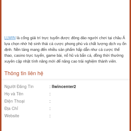
LLWIN
là cổng giải trí trực tuyến được đông đảo người chơi tại châu Á
lựa chọn nhờ hệ sinh thái cá cược phong phú và chất lượng dịch vụ ổn
định. Nền tảng mang đến nhiều sản phẩm hấp dẫn như cá cược thể
thao, casino trực tuyến, game bài, nổ hũ và bắn cá, đồng thời thường
xuyên cập nhật tính năng mới để nâng cao trải nghiệm thành viên.
Thông tin liên hệ
Người Đăng Tin
:
llwincenter2
Họ và Tên
:
Điện Thoại
:
Địa Chỉ
:
Website
: