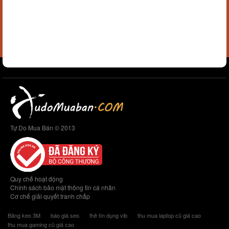
Tự Do Mua Bán © 2013
Quy chế hoạt động
Chính sách bảo mật thông tin cá nhân
Cơ chế giải quyết tranh chấp
Băng keo 3M
báo giá seo
thẻ tín dụng vib
thu mua laptop cũ giá cao
thu mua gaming cũ giá cao