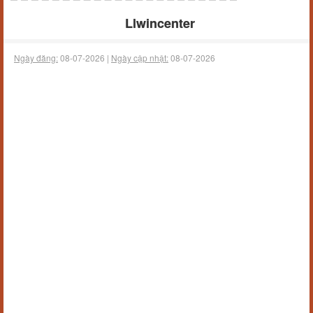
Llwincenter
Ngày đăng:
08-07-2026 |
Ngày cập nhật:
08-07-2026