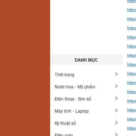
http
http
http
http
http
http
http
DANH MỤC
http
Thời trang
http
http
Nước hoa - Mỹ phẩm
http
Điện thoại - Sim số
http
Máy tính - Laptop
http
http
Kỹ thuật số
http
Điện máy