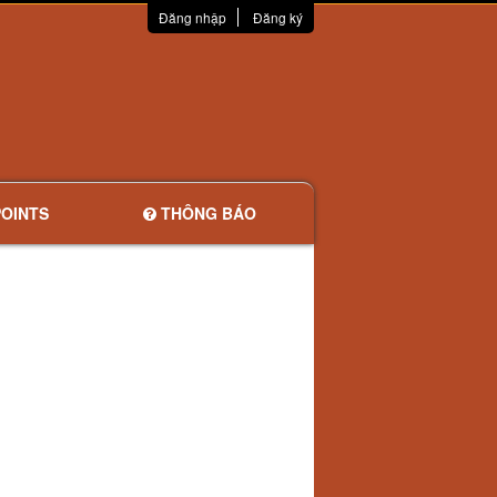
Đăng nhập
Đăng ký
OINTS
THÔNG BÁO