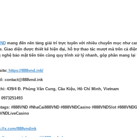
VND
mang đến nền tảng giải trí trực tuyến với nhiều chuyên mục như casi
. Giao diện được thiết kế hiện đại, hỗ trợ thao tác mượt mà trên cả đi
 nghệ bảo mật tiên tiến cùng quy trình xử lý nhanh, góp phần mang lại 
ite:
https://888vnd.ink/
l: contact@888vnd.ink
chỉ: 439/4 Đ. Phùng Văn Cung, Cầu Kiệu, Hồ Chí Minh, Vietnam
 0973251493
tags: #888VND #NhaCai888VND #888VNDCasino #888VNDSlot #888VND
8VNDLiveCasino
s://x.com/888vndink