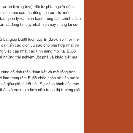
c sự tin tưởng tuyệt đối từ phía người dùng.
 viên khỏi các tác động tiêu cực từ môi
tác quản lý và minh bạch trong các chính sách
àn và đáng tin cậy nhất hiện nay mang lại sự
i bật giúp Bu88 luôn duy trì được sự mới mẻ
 cải tiến các dịch vụ sao cho phù hợp nhất với
ng việc cập nhật các tính năng mới tại Bu88
lại những trải nghiệm đột phá và khác biệt mà
củng cố tinh thần đoàn kết và mở rộng tính
i làm trọng tâm Bu88 chắc chắn sẽ tiếp tục là
 và giàu giá trị kết nối. Sự đồng hành của các
thân và vươn xa hơn nữa trong thị trường giải