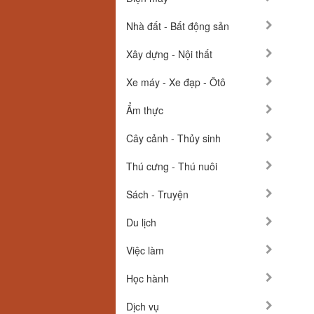
Nhà đất - Bất động sản
Xây dựng - Nội thất
Xe máy - Xe đạp - Ôtô
Ẩm thực
Cây cảnh - Thủy sinh
Thú cưng - Thú nuôi
Sách - Truyện
Du lịch
Việc làm
Học hành
Dịch vụ