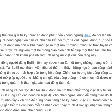
 thế giới giải trí kỹ thuật số đang phát triển không ngừng
Bu88
đã nổi lên nh
giữa công nghệ tiên tiến và nhu cầu kết nối thực tế của người dùng. Sự phổ
 trí đa dạng mà còn ở khả năng tạo ra một môi trường tương tác trực tuyến v
 sẽ được trải nghiệm một hệ thống giao diện tinh tế giúp mọi thao tác đều tr
đầu hành trình khám phá những tính năng ưu việt của nền tảng này.
 đồng người dùng Bu88 hiện nay được xem là một trong những mạng lưới năng 
 đại. Tại Bu88 mọi thành viên đều có thể tìm thấy những người bạn đồng hàn
thông tin được tích hợp sẵn trong hệ thống. Chính sự tương tác cộng đồng tại
ởi mở giúp người chơi không chỉ giải tỏa căng thẳng mà còn học hỏi được n
 trong quá trình tham gia các hoạt động tập thể.
ính năng xã hội độc đáo tại Bu88 đóng vai trò then chốt trong việc duy trì s
 Bu88 cung cấp các công cụ hiện đại cho phép người dùng dễ dàng theo dõi t
 thi nhỏ đầy kịch tính để cùng nhau nâng cao kỹ năng. Việc chú trọng đến các
sự gắn kết mà còn giúp mỗi cá nhân cảm thấy mình được ghi nhận và đóng gó
ộng đồng dưới mái nhà chung Bu88.