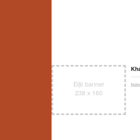
Khá
Đặt banner
Ngày
238 x 160