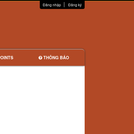
Đăng nhập
Đăng ký
OINTS
THÔNG BÁO