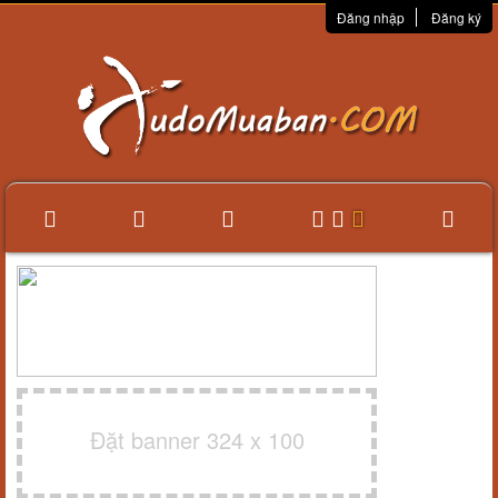
Đăng nhập
Đăng ký
Đặt banner 324 x 100