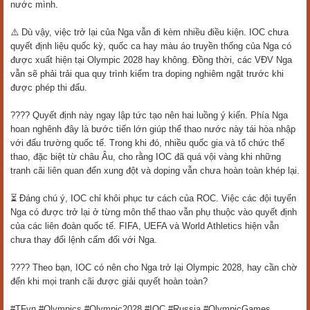
nước mình.
⚠️ Dù vậy, việc trở lại của Nga vẫn đi kèm nhiều điều kiện. IOC chưa
quyết định liệu quốc kỳ, quốc ca hay màu áo truyền thống của Nga có
được xuất hiện tại Olympic 2028 hay không. Đồng thời, các VĐV Nga
vẫn sẽ phải trải qua quy trình kiểm tra doping nghiêm ngặt trước khi
được phép thi đấu.
???? Quyết định này ngay lập tức tạo nên hai luồng ý kiến. Phía Nga
hoan nghênh đây là bước tiến lớn giúp thể thao nước này tái hòa nhập
với đấu trường quốc tế. Trong khi đó, nhiều quốc gia và tổ chức thể
thao, đặc biệt từ châu Âu, cho rằng IOC đã quá vội vàng khi những
tranh cãi liên quan đến xung đột và doping vẫn chưa hoàn toàn khép lại.
⏳ Đáng chú ý, IOC chỉ khôi phục tư cách của ROC. Việc các đội tuyển
Nga có được trở lại ở từng môn thể thao vẫn phụ thuộc vào quyết định
của các liên đoàn quốc tế. FIFA, UEFA và World Athletics hiện vẫn
chưa thay đổi lệnh cấm đối với Nga.
???? Theo bạn, IOC có nên cho Nga trở lại Olympic 2028, hay cần chờ
đến khi mọi tranh cãi được giải quyết hoàn toàn?
#TFvn #Olympics #Olympic2028 #IOC #Russia #OlympicGames