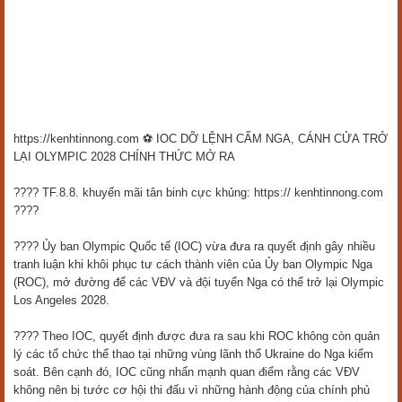
https://kenhtinnong.com ⚽ IOC DỠ LỆNH CẤM NGA, CÁNH CỬA TRỞ
LẠI OLYMPIC 2028 CHÍNH THỨC MỞ RA
???? TF.8.8. khuyến mãi tân binh cực khủng: https:// kenhtinnong.com
????
???? Ủy ban Olympic Quốc tế (IOC) vừa đưa ra quyết định gây nhiều
tranh luận khi khôi phục tư cách thành viên của Ủy ban Olympic Nga
(ROC), mở đường để các VĐV và đội tuyển Nga có thể trở lại Olympic
Los Angeles 2028.
???? Theo IOC, quyết định được đưa ra sau khi ROC không còn quản
lý các tổ chức thể thao tại những vùng lãnh thổ Ukraine do Nga kiểm
soát. Bên cạnh đó, IOC cũng nhấn mạnh quan điểm rằng các VĐV
không nên bị tước cơ hội thi đấu vì những hành động của chính phủ