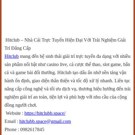
Hitclub – Nhà Cái Trực Tuyến Hiện Đại Với Trải Nghiệm Giải
Trí Đẳng Cấp
Hitclub
mang đến hệ sinh thái giải trí trực tuyến đa dạng với nhiều
sản phẩm nổi bật như casino live, cá cược thể thao, slot game, bắn
cá và game bài đổi thưởng. Hitclub tạo dấu ấn nhờ nền tảng vận
hành ổn định, giao diện thân thiện và tốc độ xử lý nhanh. Liên tục
nâng cấp công nghệ và tối ưu dịch vụ, thương hiệu hướng đến trải
nghiệm giải trí an toàn, tiện lợi và phù hợp với nhu cầu của cộng
đồng người chơi.
Website :
https://hitclubb.space/
Email :
hitclubb.space@gmail.com
Phone : 0982617845