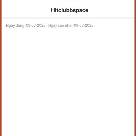
Hitclubbspace
Ngày đăng:
09-07-2026 |
Ngày cập nhật:
09-07-2026