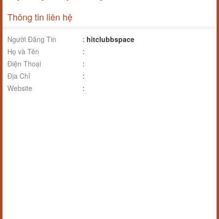
Thông tin liên hệ
Người Đăng Tin
:
hitclubbspace
Họ và Tên
:
Điện Thoại
:
Địa Chỉ
:
Website
: