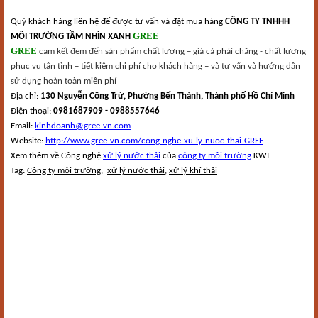
Quý khách hàng liên hệ để được tư vấn và đặt mua hàng
CÔNG TY TNHHH
GREE
MÔI TRƯỜNG TẦM NHÌN XANH
GREE
cam kết đem đến sản phẩm chất lượng – giá cả phải chăng - chất lượng
phục vụ tận tình – tiết kiệm chi phí cho khách hàng – và tư vấn và hướng dẫn
sử dụng hoàn toàn miễn phí
Địa chỉ:
130 Nguyễn Công Trứ, Phường Bến Thành, Thành phố Hồ Chí Minh
Điện thoại:
0981687909 - 0988557646
Email:
kinhdoanh@gree-vn.com
Website:
http://www.gree-vn.com/cong-nghe-xu-ly-nuoc-thai-GREE
Xem thêm về Công nghệ
xử lý nước thải
của
công ty môi trường
KWI
Tag:
Công ty môi trường
,
xử lý nước thải
,
xử lý khí thải