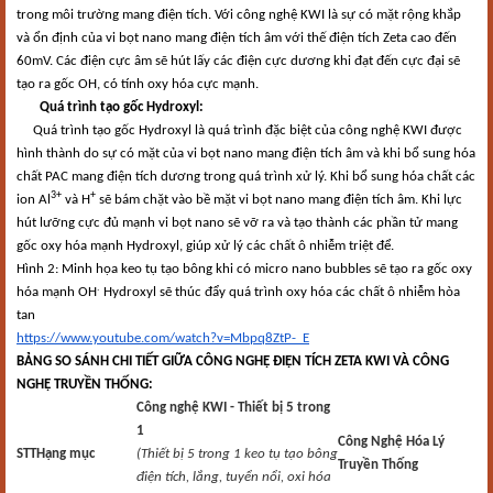
trong môi trường mang điện tích. Với công nghệ KWI là sự có mặt rộng khắp
và ổn định của vi bọt nano mang điện tích âm với thế điện tích Zeta cao đến
60mV. Các điện cực âm sẽ hút lấy các điện cực dương khi đạt đến cực đại sẽ
tạo ra gốc OH, có tính oxy hóa cực mạnh.
Quá trình tạo gốc Hydroxyl:
Quá trình tạo gốc Hydroxyl là quá trình đặc biệt của công nghệ KWI được
hình thành do sự có mặt của vi bọt nano mang điện tích âm và khi bổ sung hóa
chất PAC mang điện tích dương trong quá trình xử lý. Khi bổ sung hóa chất các
3+
+
ion Al
và H
sẽ bám chặt vào bề mặt vi bọt nano mang điện tích âm. Khi lực
hút lưỡng cực đủ mạnh vi bọt nano sẽ vỡ ra và tạo thành các phần tử mang
gốc oxy hóa mạnh Hydroxyl, giúp xử lý các chất ô nhiễm triệt để.
Hình 2: Minh họa keo tụ tạo bông khi có micro nano bubbles sẽ tạo ra gốc oxy
.
hóa mạnh OH
Hydroxyl sẽ thúc đẩy quá trình oxy hóa các chất ô nhiễm hòa
tan
https://www.youtube.com/watch?v=Mbpq8ZtP-_E
BẢNG SO SÁNH CHI TIẾT GIỮA CÔNG NGHỆ ĐIỆN TÍCH ZETA KWI VÀ CÔNG
NGHỆ TRUYỀN THỐNG:
Công nghệ KWI - Thiết bị 5 trong
1
Công Nghệ Hóa Lý
STT
Hạng mục
(Thiết bị 5 trong 1 keo tụ tạo bông
Truyền Thống
điện tích, lắng, tuyển nổi, oxi hóa