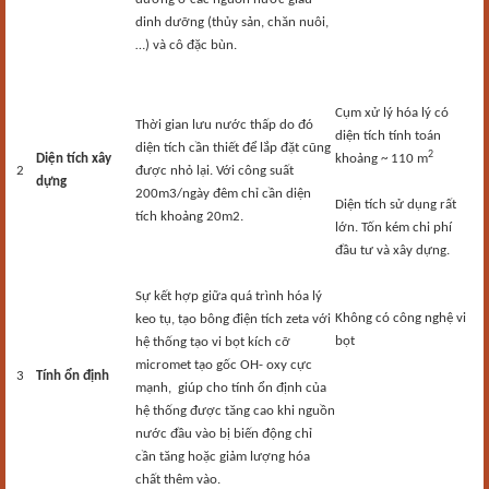
dinh dưỡng (thủy sản, chăn nuôi,
…) và cô đặc bùn.
Cụm xử lý hóa lý có
Thời gian lưu nước thấp do đó
diện tích tính toán
diện tích cần thiết để lắp đặt cũng
2
Diện tích xây
khoảng ~ 110 m
2
được nhỏ lại. Với công suất
dựng
200m3/ngày đêm chỉ cần diện
Diện tích sử dụng rất
tích khoảng 20m2.
lớn. Tốn kém chi phí
đầu tư và xây dựng.
Sự kết hợp giữa quá trình hóa lý
Không có công nghệ vi
keo tụ, tạo bông điện tích zeta với
bọt
hệ thống tạo vi bọt kích cỡ
micromet tạo gốc OH- oxy cực
3
Tính ổn định
mạnh, giúp cho tính ổn định của
hệ thống được tăng cao khi nguồn
nước đầu vào bị biến động chỉ
cần tăng hoặc giảm lượng hóa
chất thêm vào.