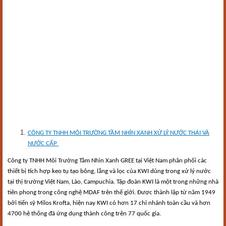
C
ÔNG TY TNHH MÔI TRƯỜNG TẦM NHÌN XANH XỬ LÝ NƯỚC THẢI VÀ
NƯỚC CẤP
Công ty TNHH Môi Trường Tầm Nhìn Xanh GREE tại Việt Nam phân phối các
thiết bị tích hợp keo tụ tạo bông, lắng và lọc của KWI dùng trong xử lý nước
tại thị trường Việt Nam, Lào, Campuchia. Tập đoàn KWI là một trong những nhà
tiên phong trong công nghệ MDAF trên thế giới. Được thành lập từ năm 1949
bởi tiến sỹ Milos Krofta, hiện nay KWI có hơn 17 chi nhánh toàn cầu và hơn
4700 hệ thống đã ứng dụng thành công trên 77 quốc gia.