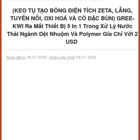
(KEO TỤ TẠO BÔNG ĐIỆN TÍCH ZETA, LẮNG,
TUYỂN NỔI, OXI HOÁ VÀ CÔ ĐẶC BÙN) GREE-
KWI Ra Mắt Thiết Bị 5 In 1 Trong Xử Lý Nước
Thải Ngành Dệt Nhuộm Và Polymer Gía Chỉ Với 2
USD
Ngày đăng:
09-07-2026 |
Ngày cập nhật:
09-07-2026