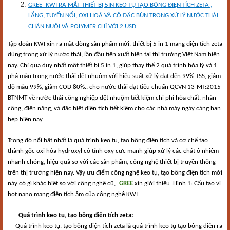
GREE- KWI RA MẮT THIẾT BỊ 5IN KEO TỤ TẠO BÔNG ĐIỆN TÍCH ZETA ,
LẮNG, TUYỂN NỔI, OXI HOÁ VÀ CÔ ĐẶC BÙN TRONG XỬ LÝ NƯỚC THẢI
CHĂN NUÔI VÀ POLYMER CHỈ VỚI 2 USD
Tập đoàn KWI xin ra mắt dòng sản phẩm mới, thiết bị 5 in 1 mang điện tích zeta
dùng trong xử lý nước thải, lần đầu tiên xuất hiện tại thị trường Việt Nam hiện
nay. Chỉ qua duy nhất một thiết bị 5 in 1, giúp thay thế 2 quá trình hóa lý và 1
phá màu trong nước thải dệt nhuộm với hiệu suất xử lý đạt đến 99% TSS, giảm
độ màu 99%, giảm COD 80%.. cho nước thải đạt tiêu chuẩn QCVN 13-MT:2015
BTNMT về nước thải công nghiệp dệt nhuộm tiết kiệm chi phí hóa chất, nhân
công, điện năng, và đặc biệt diện tích tiết kiệm cho các nhà máy ngày càng hạn
hẹp hiện nay.
Trong đó nổi bật nhất là quá trình
keo tụ, tạo bông điện tích và cơ chế tạo
thành gốc oxi hóa hydroxyl có tính oxy cực mạnh giúp xử lý các chất ô nhiễm
nhanh chóng, hiệu quả so với các sản phẩm, công nghệ thiết bị truyền thống
trên thị trường hiện nay. Vậy ưu điểm công nghệ keo tụ, tạo bông điện tích mới
này có gì khác biệt so với công nghệ cũ,
GREE
xin giới thiệu :
Hình 1: Cấu tạo vi
bọt nano mang điện tích âm của công nghệ KWI
Quá trình keo tụ, tạo bông điện tích zeta:
Quá trình keo tụ, tạo bông điện tích zeta là quá trình keo tụ tạo bông diễn ra