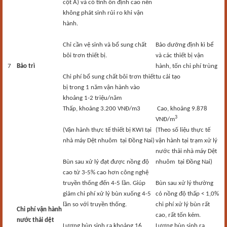
cột A) và có tính ổn định cao nên
không phát sinh rủi ro khi vận
hành.
Chỉ cần vệ sinh và bổ sung chất
Bảo dưỡng định kì bể
bôi trơn thiết bị.
và các thiết bị vận
7
Bảo trì
hành, tốn chi phí trùng
Chi phí bổ sung chất bôi trơn thiết
tu cải tạo
bị trong 1 năm vận hành vào
khoảng 1-2 triệu/năm
Thấp, khoảng 3.200 VNĐ/m3
Cao, khoảng 9.878
3
VNĐ/m
(Vận hành thực tế thiết bị KWI tại
(Theo số liệu thực tế
nhà máy Dệt nhuôm tại Đồng Nai)
vận hành tại trạm xử lý
nước thải nhà máy Dệt
Bùn sau xử lý đạt được nồng độ
nhuôm tại Đồng Nai)
cao từ 3-5% cao hơn công nghệ
truyền thống đến 4-5 lần. Giúp
Bùn sau xử lý thường
giảm chi phí xử lý bùn xuống 4-5
có nồng độ thấp < 1,0%
lần so với truyền thống.
chi phí xử lý bùn rất
Chi phí vận hành
cao, rất tốn kém.
nước thải dệt
Lượng bùn sinh ra khoảng 16
Lượng bùn sinh ra