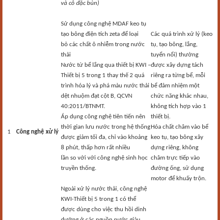
và cô đặc bùn)
Sử dụng công nghệ MDAF keo tụ
tạo bông điện tích zeta để loại
Các quá trình xử lý (keo
bỏ các chất ô nhiễm trong nước
tụ, tạo bông, lắng,
thải
tuyển nổi) thường
Nước từ bể lắng qua thiết bị KWI –
được xây dựng tách
Thiết bị 5 trong 1 thay thế 2 quá
riêng ra từng bể, mỗi
trình hóa lý và phá màu nước thải
bể đảm nhiệm một
dệt nhuộm đạt cột B, QCVN
chức năng khác nhau,
40:2011/BTNMT.
không tích hợp vào 1
Áp dụng công nghệ tiên tiến nên
thiết bị.
thời gian lưu nước trong hệ thống
Hóa chất châm vào bể
1
Công nghệ xử lý
được giảm tối đa, chỉ vào khoảng
keo tụ, tạo bông xây
8 phút, thấp hơn rất nhiều
dựng riêng, không
lần so với với công nghệ sinh học
châm trực tiếp vào
truyền thống.
đường ống, sử dụng
motor để khuấy trộn.
Ngoài xử lý nước thải, công nghệ
KWI-Thiết bị 5 trong 1 có thể
được dùng cho việc thu hồi dinh
dưỡng ở các nguồn nước giàu