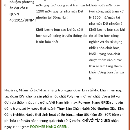
nhuộm phương
8
m3/ngày (với công suất trạm xử lý
khoảng 65 m3/ngày
án đạt cột B
1200 m3/ngày tại nhà máy Dệt
(với công suất trạm xử
QCVN
nhuộm tại Đồng Nai )
lý 1200 m3/ngày tại
40:2011/BTNMT
nhà máy Dệt nhuộm )
Khối lượng bùn sau khi ép sẽ ít
Khối lượng bùn sau khi
hơn so với công truyền thống do
ép sẽ lớn hơn công
ít tốn hóa chất.
nghệ KWI do sử dụng
nhiều hóa chất hơn,
khối lượng hóa chất
được thêm vào nước
thải sẽ làm tăng thêm
khối lượng bùn cần xử
lý.
Ngoài ra, Nhằm hỗ trợ khách hàng trong giai đoạn kinh tế khó khăn hiện nay,
tập đoàn KWI cho ra sản phẩm hóa chất Polymer mới với chất lượng tốt và
đơn giá thấp nhất thị trường Việt Nam hiện nay. Polymer Nano GREEn chuyên
dùng trong xử lý nước thải ngành Thủy Sản; Chăn Nuôi; Dệt Nhuộm; Giấy; Khu
Công Nghiệp, Nước thải sinh hoạt và Ép bùn,... giúp tiết kiệm đến 80% tổng chi
phí hóa chất vận hành trong quá trình xử lý nước,
CHỈ VỚI TỪ 2 USD
nhận
ngay 1000 gram
POLYMER NANO GREEN.