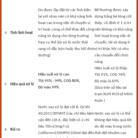
Do được lắp đặt từ các linh kiện
Bể thường được xây
lại với nhau nên có khả năng linh
dựng bằng bê tông cốt
hoạt cao trong việc di chuyển vị
thép, cố định ở 1 vị trí
trí hoặc cũng có thể thay đổi công
nên không có khả năng
4
Tính linh hoạt
năng sử dụng cho từng trường
linh hoạt trong việc di
hợp cụ thể (từ xử lý nước thải
chuyển, tái sử dụng ở
sang cô đặc bùn hoặc thu hồi dinh
vị trí khác khi có nhu
dưỡng)
cầu chuyển đổi chức
năng.
Hiệu suất xử lý thấp:
Hiệu suất xử lý cao:
TSS 91%, COD 76%
TSS 95% - 99%, COD 80%,
Độ màu là 69%
5
Hiệu quả xử lý
Độ màu 99%
(Dựa trên số liệu tại
trạm XLNT KCN Lê Minh
Xuân )
Nước sau xử lý đạt cột B, QCVN
40:2011/BTNMT (các chỉ tiêu tiệm
Nước sau xử lý có thể
cận đến cột A, đặc biệt có 2 chỉ
không đạt hiệu quả tốt
tiêu TSS=23mg/l và
do độ màu trong nước
6
Rủi ro
Coliform=230MPN/100ml đạt đến
thải dệt nhuộm cao