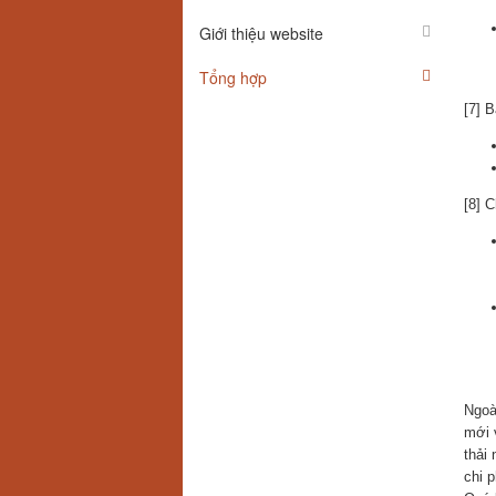
Giới thiệu website
Tổng hợp
[7] B
[8] 
Ngoà
mới 
thải
chi 