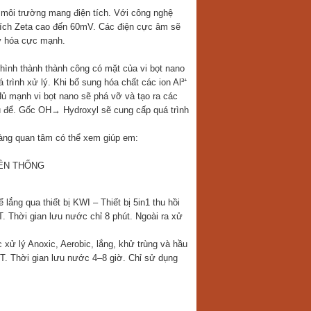
ng môi trường mang điện tích. Với công nghệ
 tích Zeta cao đến 60mV. Các điện cực âm sẽ
xy hóa cực mạnh.
hình thành thành công có mặt của vi bọt nano
rình xử lý. Khi bổ sung hóa chất các ion Al³⁺
ủ mạnh vi bọt nano sẽ phá vỡ và tạo ra các
u để. Gốc OH→ Hydroxyl sẽ cung cấp quá trình
àng quan tâm có thể xem giúp em:
YỀN THỐNG
ắng qua thiết bị KWI – Thiết bị 5in1 thu hồi
 Thời gian lưu nước chỉ 8 phút. Ngoài ra xử
xử lý Anoxic, Aerobic, lắng, khử trùng và hầu
. Thời gian lưu nước 4–8 giờ. Chỉ sử dụng