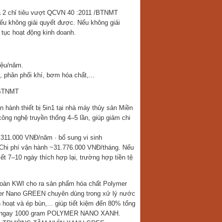
và 2 chỉ tiêu vượt QCVN 40 :2011 /BTNMT
ếu không giải quyết được. Nếu không giải
n tục hoạt động kinh doanh.
riệu/năm.
, phân phối khí, bơm hóa chất,...
/BTNMT
n hành thiết bị 5in1 tại nhà máy thủy sản Miền
ông nghệ truyền thống 4–5 lần, giúp giảm chi
311.000 VNĐ/năm · bổ sung vi sinh
hi phí vận hành ~31.776.000 VNĐ/tháng. Nếu
t 7–10 ngày thích hợp lại, trường hợp tiền tệ
p đoàn KWI cho ra sản phẩm hóa chất Polymer
ymer Nano GREEN chuyên dùng trong xử lý nước
hoạt và ép bùn,... giúp tiết kiệm đến 80% tổng
Nhận ngay 1000 gram POLYMER NANO XANH.