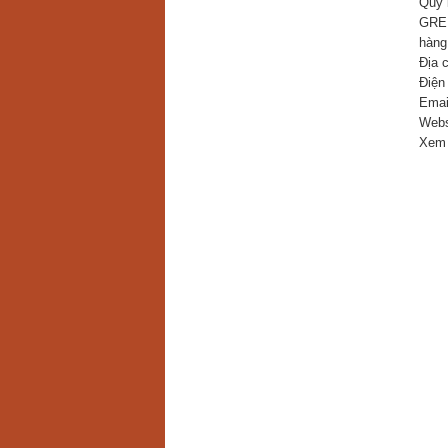
Quý 
GREE
hàng
Địa 
Điện
Emai
Webs
Xem 