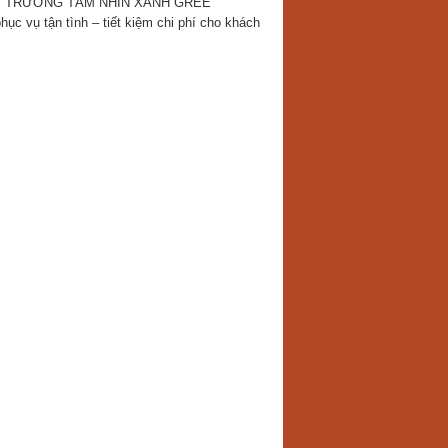
 MÔI TRƯỜNG TẦM NHÌN XANH GREE
c vụ tận tình – tiết kiệm chi phí cho khách