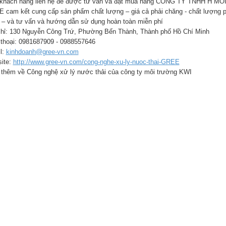
khách hàng liên hệ để được tư vấn và đặt mua hàng CÔNG TY TNHH H
 cam kết cung cấp sản phẩm chất lượng – giá cả phải chăng - chất lượng phụ
 – và tư vấn và hướng dẫn sử dụng hoàn toàn miễn phí
chỉ: 130 Nguyễn Công Trứ, Phường Bến Thành, Thành phố Hồ Chí Minh
 thoại: 0981687909 - 0988557646
l:
kinhdoanh@gree-vn.com
ite:
http://www.gree-vn.com/cong-nghe-xu-ly-nuoc-thai-GREE
thêm về Công nghệ xử lý nước thải của công ty môi trường KWI