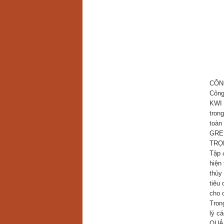
CÔN
Công
KWI 
tron
toàn
GREE
TRỌ
Tập 
hiện 
thủy
tiêu
cho 
Trong
lý c
QUÁ