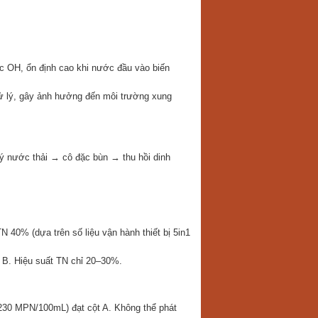
ốc OH, ổn định cao khi nước đầu vào biến
 xử lý, gây ảnh hưởng đến môi trường xung
 lý nước thải → cô đặc bùn → thu hồi dinh
0% (dựa trên số liệu vận hành thiết bị 5in1
t B. Hiệu suất TN chỉ 20–30%.
230 MPN/100mL) đạt cột A. Không thể phát