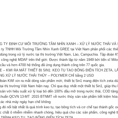
G TY ĐỊNH CƯ MÔI TRƯỜNG TẦM NHÌN XANH – XỬ LÝ NƯỚC THẢI VÀ
 ty TNHH Môi Trường Tầm Nhìn Xanh GREE tại Việt Nam phân phối các thiết b
dùng trong xử lý nước tại thị trường Việt Nam, Lào, Campuchia. Tập đoàn K
g công nghệ MDAF trên thế giới. Được thành lập từ năm 1949 bởi tiến sĩ Milo
 cầu và hơn 4700 hệ thống đã ứng dụng thành công trên 77 quốc gia.
 – KWI RA MẮT THIẾT BỊ 5IN1: KEO TỤ TẠO BÔNG ĐIỆN TÍCH ZETA, 
NG XỬ LÝ NƯỚC THẢI THỦY – POLYMER CHỈ bằng 2 USD
đoàn KWI xin ra mắt dòng sản phẩm mới, thiết bị 5in1 mang điện tích zeta dùn
tại thị trường Việt Nam hiện nay. Chỉ qua duy nhất một thiết bị 5in1, giúp th
 sản với hiệu suất xử lý loại bỏ đến 100% dầu mỡ trong nước thải, COD tăn
 chuẩn QCVN 13-MT :2015 BTNMT về nước thủy sản sản phẩm tiết kiệm hóa chấ
các nhà máy ngày hạn chế không.
 đó nổi bật nhất là quá trình keo tụ, tạo bông tích và cơ chế tạo thành gốc 
ác chất ô nhiễm nhiễm nhanh chóng, hiệu quả cho các sản phẩm, công nghệ thiế
 TRÌNH KEO TỤ, TẠO BÔNG ĐIỆN TÍCH ZETA