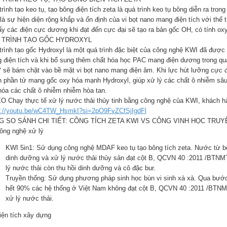
rình tạo keo tụ, tạo bông điện tích zeta là quá trình keo tụ bông diễn ra tro
là sự hiện diện rộng khắp và ổn định của vi bọt nano mang điện tích với thế
lấy các điện cực dương khi đạt đến cực đại sẽ tạo ra bản gốc OH, có tính o
 TRÌNH TẠO GỐC HYDROXYL
trình tạo gốc Hydroxyl là một quá trình đặc biệt của công nghệ KWI đã được 
 điện tích và khi bổ sung thêm chất hóa học PAC mang điện dương trong quá t
⁺ sẽ bám chặt vào bề mặt vi bọt nano mang điện âm. Khi lực hút lưỡng cực đ
h phần tử mang gốc oxy hóa mạnh Hydroxyl, giúp xử lý các chất ô nhiễm sâ
hóa các chất ô nhiễm nhiễm hòa tan.
O Chạy thực tế xử lý nước thải thủy tinh bằng công nghệ của KWI, khách h
s://youtu.be/wC4TW_HsmkI?si=2pO9FvZCfSjIgdFl
G SO SÁNH CHI TIẾT: CÔNG TÍCH ZETA KWI VS CÔNG VINH HỌC TRU
Công nghệ xử lý
KWI 5in1: Sử dụng công nghệ MDAF keo tụ tạo bông tích zeta. Nước từ bể l
dinh dưỡng và xử lý nước thải thủy sản đạt cột B, QCVN 40 :2011 /BTNMT.
lý nước thải còn thu hồi dinh dưỡng và cô đặc bur.
Truyền thống: Sử dụng phương pháp sinh học bùn vi sinh xà xà. Qua bước 
hết 90% các hệ thống ở Việt Nam không đạt cột B, QCVN 40 :2011 /BTNMT
xử lý nước thải.
Diện tích xây dựng