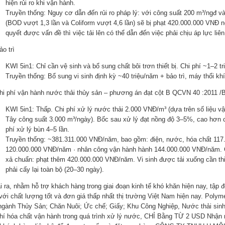
hiện rủi ro khi vận hành.
Truyền thống: Nguy cơ dẫn đến rủi ro pháp lý: với công suất 200 m³/ngđ 
(BOD vượt 1,3 lần và Coliform vượt 4,6 lần) sẽ bị phạt 420.000.000 VNĐ n
quyết được vấn đề thì việc tải lên có thể dẫn đến việc phải chịu áp lực liê
ảo trì
KWI 5in1: Chỉ cần vệ sinh và bổ sung chất bôi trơn thiết bị. Chi phí ~1–2 t
Truyền thống: Bổ sung vi sinh định kỳ ~40 triệu/năm + bảo trì, máy thổi khí
Chi phí vận hành nước thải thủy sản – phương án đạt cột B QCVN 40 :2011 
KWI 5in1: Thấp. Chi phí xử lý nước thải 2.000 VNĐ/m³ (dựa trên số liệu vậ
Tây công suất 3.000 m³/ngày). Bốc sau xử lý đạt nồng độ 3–5%, cao hơn c
phí xử lý bùn 4–5 lần.
Truyền thống: ~381.311.000 VNĐ/năm, bao gồm: điện, nước, hóa chất 117.
120.000.000 VNĐ/năm · nhân công vận hành hành 144.000.000 VNĐ/năm. C
xả chuẩn: phạt thêm 420.000.000 VNĐ/năm. Vi sinh được tải xuống cần thiế
phải cấy lại toàn bộ (20–30 ngày).
i ra, nhằm hỗ trợ khách hàng trong giai đoạn kinh tế khó khăn hiện nay, tậ
với chất lượng tốt và đơn giá thấp nhất thị trường Việt Nam hiện nay. Pol
 ngành Thủy Sản; Chăn Nuôi; Ức chế; Giấy; Khu Công Nghiệp, Nước thải sinh 
phí hóa chất vận hành trong quá trình xử lý nước, CHỈ Bằng TỪ 2 USD 