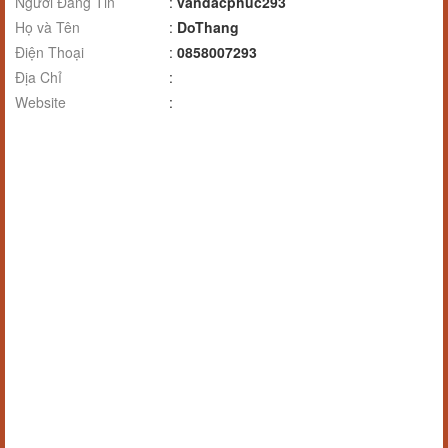
Người Đăng Tin
:
vandacphuc293
Họ và Tên
:
DoThang
Điện Thoại
:
0858007293
Địa Chỉ
:
Website
: