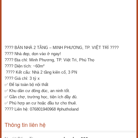
???? BÁN NHÀ 2 TẦNG – MINH PHƯƠNG, TP. VIỆT TRÌ ????
???? Nhà đẹp, dọn vào ở ngay!
???? Địa chỉ: Minh Phương, TP. Việt Trì, Phú Thọ
???? Diện tích: ~60m²
???? Kết cấu: Nhà 2 tầng kiên cố, 3 PN
???? Giá chỉ: 3 tỷ x
✅ Để lại toàn bộ nội thất
✅ Khu dân cư đông đúc, an ninh tốt.
✅ Gần chợ, trường học, tiện ích đầy đủ.
✅ Phù hợp an cư hoặc đầu tư cho thuê.
???? Liên hệ: 076801940968 #phutholand
Thông tin liên hệ