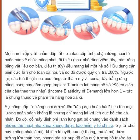
Mọi can thiệp y tế nhằm dập tắt cơn đau cấp tính, chặn đứng hoại tử
hoặc bảo vệ chức năng nhai tối thiểu (như nhổ răng viêm tấy, trám răng
bằng vật liệu cơ bản, điều trị tủy) đều mang lại một hệ số Hữu dụng cận
biên cực lớn cho toàn xã hội, và do đó được quỹ chi trả 100%. Ngược
lại, các thủ thuật như bọc răng sứ thẩm mỹ Zirconia, tẩy trắng răng
bằng laser, hay cắm ghép Implant Titanium lại mang hệ số "Độ co giãn
của cầu theo thu nhập" (Income Elasticity of Demand) lớn hơn 1 – tức
là chúng thuộc về phạm trù hàng hóa xa xỉ.
Sự nâng cấp từ "răng nhai được" lên "răng đẹp hoàn hảo" tiêu tốn một
lượng ngân sách khổng lồ nhưng chỉ mang lại lợi ích cục bộ cho cá
nhân. Do đó, cỗ máy định phí lạnh lùng gạt bỏ chúng vào danh sách
những thủ thuật nha khoa không được bảo hiểm y tế chi trả
. Sự từ chối
này không phải là một khiếm khuyết của hệ thống, mà là một bức
tường lửa toán học, phong tỏa sự sụp đổ của quỹ tương hỗ trước áp