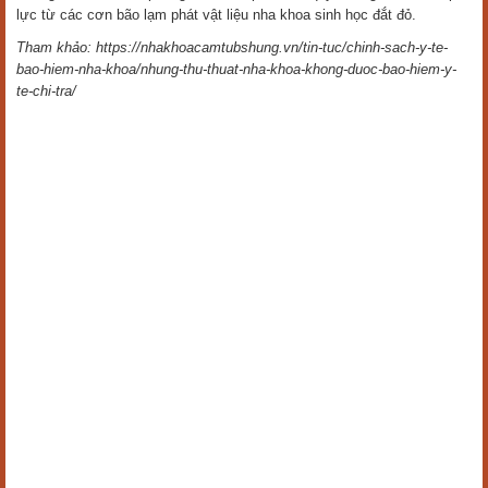
lực từ các cơn bão lạm phát vật liệu nha khoa sinh học đắt đỏ.
Tham khảo: https://nhakhoacamtubshung.vn/tin-tuc/chinh-sach-y-te-
bao-hiem-nha-khoa/nhung-thu-thuat-nha-khoa-khong-duoc-bao-hiem-y-
te-chi-tra/