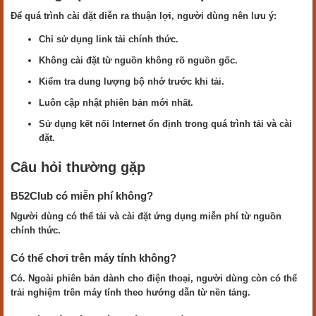
Để quá trình cài đặt diễn ra thuận lợi, người dùng nên lưu ý:
Chỉ sử dụng link tải chính thức.
Không cài đặt từ nguồn không rõ nguồn gốc.
Kiểm tra dung lượng bộ nhớ trước khi tải.
Luôn cập nhật phiên bản mới nhất.
Sử dụng kết nối Internet ổn định trong quá trình tải và cài
đặt.
Câu hỏi thường gặp
B52Club có miễn phí không?
Người dùng có thể tải và cài đặt ứng dụng miễn phí từ nguồn
chính thức.
Có thể chơi trên máy tính không?
Có. Ngoài phiên bản dành cho điện thoại, người dùng còn có thể
trải nghiệm trên máy tính theo hướng dẫn từ nền tảng.