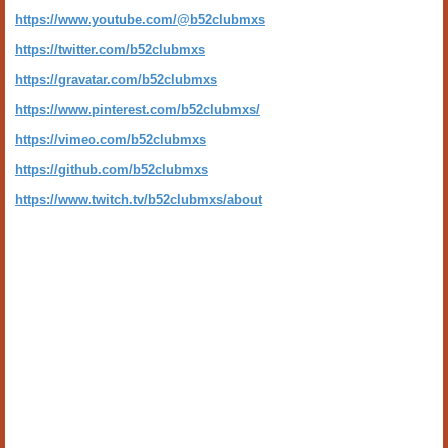
https://www.youtube.com/@b52clubmxs
https://twitter.com/b52clubmxs
https://gravatar.com/b52clubmxs
https://www.pinterest.com/b52clubmxs/
https://vimeo.com/b52clubmxs
https://github.com/b52clubmxs
https://www.twitch.tv/b52clubmxs/about