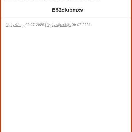
B52clubmxs
Ngày đăng:
09-07-2026 |
Ngày cập nhật:
09-07-2026