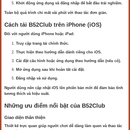
Khởi động ứng dụng và đăng nhập để bắt đầu trải nghiệm.
Toàn bộ quá trình chỉ mất vài phút với thao tác đơn giản.
Cách tải B52Club trên iPhone (iOS)
Đối với người dùng iPhone hoặc iPad:
Truy cập trang tải chính thức.
Thực hiện theo hướng dẫn dành riêng cho iOS.
Cài đặt cấu hình hoặc ứng dụng theo hướng dẫn (nếu có).
Mở ứng dụng sau khi hoàn tất cài đặt.
Đăng nhập và sử dụng.
Người dùng nên cập nhật iOS lên phiên bản mới để đảm bảo tính
tương thích và hiệu suất.
Những ưu điểm nổi bật của B52Club
Giao diện thân thiện
Thiết kế trực quan giúp người chơi dễ dàng làm quen và thao tác