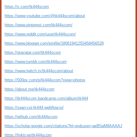
https://x.com/tk444scom
https://www.youtube.com/@tk444scom/about
https://www.pinterest.com/tk444scom/
https://www.reddit.com/user/tk444scom/
https://www.blogger.com/profile/18061941255458456528
https://gravatar.com/tk444scom
https://www.tumblr.com/tk444scom
https://www.twitch.tv/tk444scom/about
https://500px.com/p/tk444scom?view=photos
https://about.me/tk444scom
https://tk444scom.bandcamp.com/album/tk444
https://saan-coi-tk444.webflow.io/
https://github.com/tk444scom
https://scholar.google.com/citations?hl=en&user=aeB5aM8AAAAJ
https://linktr.ee/tk444scom