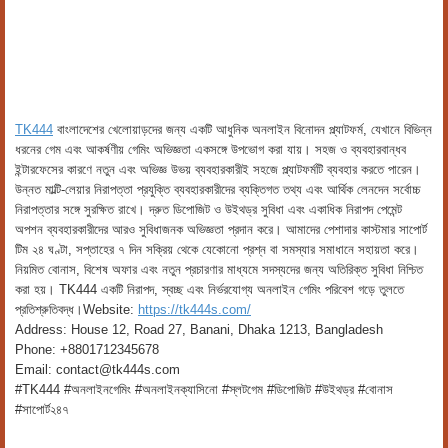
TK444
বাংলাদেশের খেলোয়াড়দের জন্য একটি আধুনিক অনলাইন বিনোদন প্ল্যাটফর্ম, যেখানে বিভিন্ন
ধরনের গেম এবং আকর্ষণীয় গেমিং অভিজ্ঞতা একসঙ্গে উপভোগ করা যায়। সহজ ও ব্যবহারবান্ধব
ইন্টারফেসের কারণে নতুন এবং অভিজ্ঞ উভয় ব্যবহারকারীই সহজে প্ল্যাটফর্মটি ব্যবহার করতে পারেন।
উন্নত মাল্টি-লেয়ার নিরাপত্তা প্রযুক্তি ব্যবহারকারীদের ব্যক্তিগত তথ্য এবং আর্থিক লেনদেন সর্বোচ্চ
নিরাপত্তার সঙ্গে সুরক্ষিত রাখে। দ্রুত ডিপোজিট ও উইথড্র সুবিধা এবং একাধিক নিরাপদ পেমেন্ট
অপশন ব্যবহারকারীদের আরও সুবিধাজনক অভিজ্ঞতা প্রদান করে। আমাদের পেশাদার কাস্টমার সাপোর্ট
টিম ২৪ ঘণ্টা, সপ্তাহের ৭ দিন সক্রিয় থেকে যেকোনো প্রশ্ন বা সমস্যার সমাধানে সহায়তা করে।
নিয়মিত বোনাস, বিশেষ অফার এবং নতুন প্রচারণার মাধ্যমে সদস্যদের জন্য অতিরিক্ত সুবিধা নিশ্চিত
করা হয়। TK444 একটি নিরাপদ, স্বচ্ছ এবং নির্ভরযোগ্য অনলাইন গেমিং পরিবেশ গড়ে তুলতে
প্রতিশ্রুতিবদ্ধ।Website:
https://tk444s.com/
Address: House 12, Road 27, Banani, Dhaka 1213, Bangladesh
Phone: +8801712345678
Email: contact@tk444s.com
#TK444 #অনলাইনগেমিং #অনলাইনক্যাসিনো #স্লটগেম #ডিপোজিট #উইথড্র #বোনাস
#সাপোর্ট২৪৭