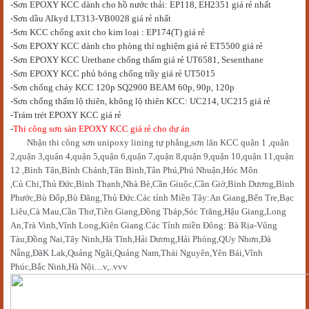
-S
ơn
EPOXY KCC dành cho hồ nước thải: EP118, EH2351 giá rẻ nhất
-Sơn dầu Alkyd LT313-VB0028 giá rẻ nhất
-Sơn KCC chống axit cho kim loại : EP174(T) giá rẻ
-Sơn EPOXY KCC dành cho phòng thí nghiệm giá rẻ ET5500 giá rẻ
-Sơn EPOXY KCC Urethane chống thấm giá rẻ UT6581, Sesenthane
-Sơn EPOXY KCC phủ bóng chống trầy giá rẻ UT5015
-Sơn chống cháy KCC 120p SQ2900 BEAM 60p, 90p, 120p
-Sơn chống thấm lộ thiên, không lộ thiên KCC: UC214, UC215 giá rẻ
-Trám trét EPOXY KCC giá rẻ
-
Thi công sơn sàn EPOXY KCC giá rẻ cho dự án
Nh
ậ
n thi công s
ơ
n unipoxy lining t
ự
ph
ẳ
ng,s
ơ
n lăn KCC qu
ậ
n 1 ,qu
ậ
n
2,qu
ậ
n 3,qu
ậ
n 4,qu
ậ
n 5,qu
ậ
n 6,qu
ậ
n 7,qu
ậ
n 8,qu
ậ
n 9,qu
ậ
n 10,qu
ậ
n 11,qu
ậ
n
12 ,Bình Tân,Bình Chánh,Tân Bình,Tân Phú,Phú Nhu
ậ
n,Hóc Môn
,C
ủ
Chi,Th
ủ
Đ
ứ
c,Bình Th
ạ
nh,Nhà Bè,C
ầ
n Giu
ộ
c,C
ầ
n Gi
ờ
,Bình D
ươ
ng,Bình
Ph
ướ
c,Bù Đ
ố
p,Bù Đăng,Th
ủ
Đ
ứ
c.Các t
ỉ
nh Mi
ề
n Tây:An Giang,B
ế
n Tre,B
ạ
c
Liêu,Cà Mau,C
ầ
n Th
ơ
,Ti
ề
n Giang,Đ
ồ
ng Tháp,Sóc Trăng,H
ậ
u Giang,Long
An,Trà Vinh,Vĩnh Long,Kiên Giang.Các T
ỉ
nh mi
ề
n Đông: Bà R
ị
a-Vũng
Tàu,Đ
ồ
ng Nai,Tây Ninh,Hà Tĩnh,H
ả
i D
ươ
ng,H
ả
i Phòng,QUy Nh
ơ
n,Đà
N
ẵ
ng,ĐăK Lak,Qu
ả
ng Ngãi,Qu
ả
ng Nam,Thái Nguyên,Yên Bái,Vĩnh
Phúc,B
ắ
c Ninh,Hà N
ộ
i....v,..vvv