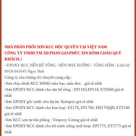
NHÀ PHÂN PHỐI SƠN KCC ĐỘC QUYỀN TẠI VIỆT NAM
CÔNG TY TNHH TM XD PHAN GIA PHÚC XIN KÍNH CHÀO QUÝ
KHÁCH..!
--EPOXY KCC:NỀN BÊ TÔNG - NỀN NHÀ XƯỞNG - TẦNG HẦM - Liên hệ
0918 641645 Ngọc Hu
ệ
Công ty của chúng tôi chuyên cung cấp :
-Sơn chịu nhiệt KCC 600độ màu bạc, màu đen…giá rẻ nhất
-Sơn EPOXY KCC dành cho sàn bê tông : EP1183,EP118, ET5660 giá rẻ
nhất
-S
ơn EPOXY gốc nước cho dự án
: Korepox giá rẻ nhất
-Sơn EPOXY KCC dành cho kim loại: EZ176, EP1760, EP(170)QD, ET5740
giá rẻ nhất
-Sơn KCC sơn tự trải phẳng : Unipoxy Lining giá rẻ nhất
-Sơn EPOXY KCC dành cho hồ nước uống sinh hoạt :EP1775, ET5775 giá rẻ
nhất