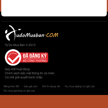
Tự Do Mua Bán © 2013
Quy chế hoạt động
Chính sách bảo mật thông tin cá nhân
Cơ chế giải quyết tranh chấp
Băng keo 3M
báo giá seo
thẻ tín dụng vib
thu mua laptop cũ giá cao
thu mua gaming cũ giá cao