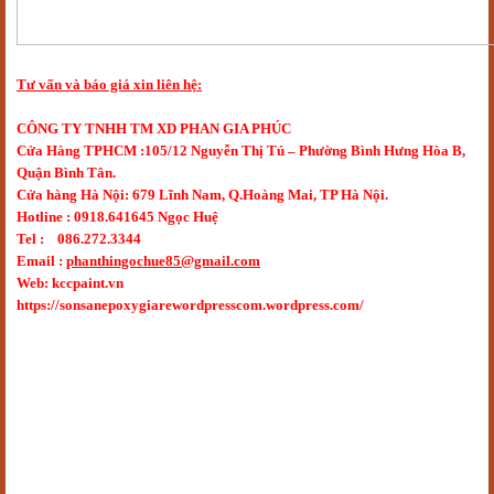
Tư vấn và báo giá xin liên hệ:
CÔNG TY TNHH TM XD PHAN GIA PHÚC
Cửa Hàng TPHCM :105/12 Nguyễn Thị Tú – Phường Bình Hưng Hòa B,
Quận Bình Tân.
Cửa hàng Hà Nội: 679 Lĩnh Nam, Q.Hoàng Mai, TP Hà Nội.
Hotline : 0918.641645 Ngọc Huệ
Tel : 086.272.3344
Email :
phanthingochue85@gmail.com
Web: kccpaint.vn
https://sonsanepoxygiarewordpresscom.wordpress.com/