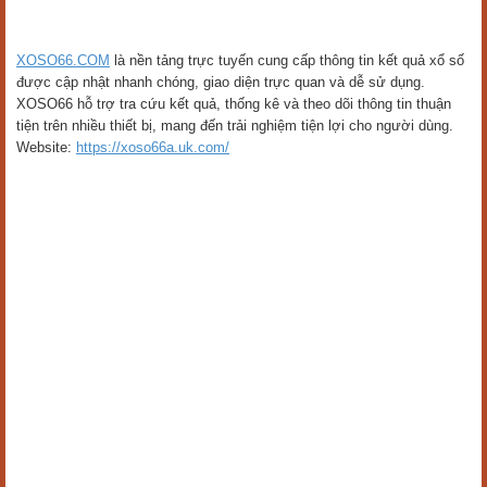
XOSO66.COM
là nền tảng trực tuyến cung cấp thông tin kết quả xổ số
được cập nhật nhanh chóng, giao diện trực quan và dễ sử dụng.
XOSO66 hỗ trợ tra cứu kết quả, thống kê và theo dõi thông tin thuận
tiện trên nhiều thiết bị, mang đến trải nghiệm tiện lợi cho người dùng.
Website:
https://xoso66a.uk.com/