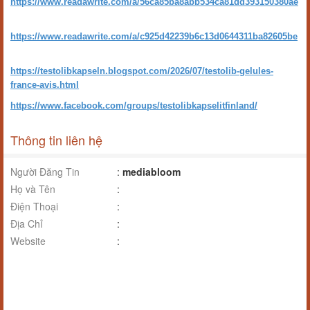
https://www.readawrite.com/a/56ca85ba8abb534ca81dd393150380ae
https://www.readawrite.com/a/c925d42239b6c13d0644311ba82605be
https://testolibkapseln.blogspot.com/2026/07/testolib-gelules-
france-avis.html
https://www.facebook.com/groups/testolibkapselitfinland/
Thông tin liên hệ
Người Đăng Tin
:
mediabloom
Họ và Tên
:
Điện Thoại
:
Địa Chỉ
:
Website
: