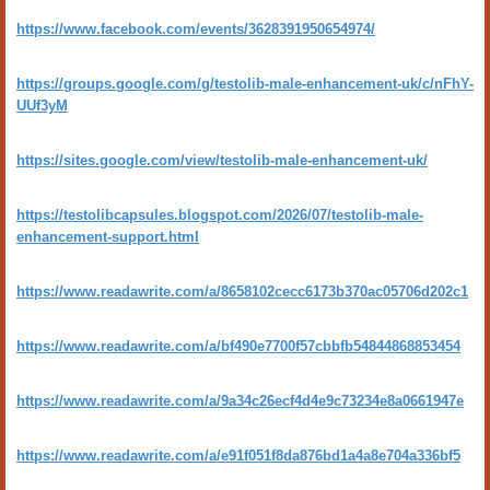
https://www.facebook.com/events/3628391950654974/
https://groups.google.com/g/testolib-male-enhancement-uk/c/nFhY-
UUf3yM
https://sites.google.com/view/testolib-male-enhancement-uk/
https://testolibcapsules.blogspot.com/2026/07/testolib-male-
enhancement-support.html
https://www.readawrite.com/a/8658102cecc6173b370ac05706d202c1
https://www.readawrite.com/a/bf490e7700f57cbbfb54844868853454
https://www.readawrite.com/a/9a34c26ecf4d4e9c73234e8a0661947e
https://www.readawrite.com/a/e91f051f8da876bd1a4a8e704a336bf5