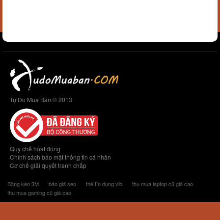
Tự Do Mua Bán © 2013
Quy chế hoạt động
Chính sách bảo mật thông tin cá nhân
Cơ chế giải quyết tranh chấp
Băng keo 3M
báo giá seo
thẻ tín dụng vib
thu mua laptop cũ giá cao
thu mua gaming cũ giá cao