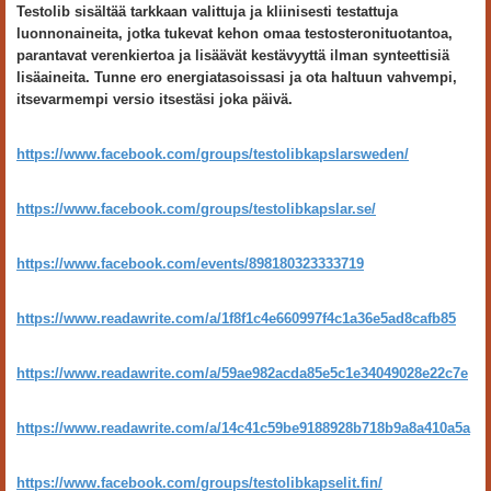
Testolib sisältää tarkkaan valittuja ja kliinisesti testattuja
luonnonaineita, jotka tukevat kehon omaa testosteronituotantoa,
parantavat verenkiertoa ja lisäävät kestävyyttä ilman synteettisiä
lisäaineita. Tunne ero energiatasoissasi ja ota haltuun vahvempi,
itsevarmempi versio itsestäsi joka päivä.
https://www.facebook.com/groups/testolibkapslarsweden/
https://www.facebook.com/groups/testolibkapslar.se/
https://www.facebook.com/events/898180323333719
https://www.readawrite.com/a/1f8f1c4e660997f4c1a36e5ad8cafb85
https://www.readawrite.com/a/59ae982acda85e5c1e34049028e22c7e
https://www.readawrite.com/a/14c41c59be9188928b718b9a8a410a5a
https://www.facebook.com/groups/testolibkapselit.fin/