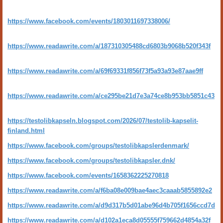
https://www.facebook.com/events/1803011697338006/
https://www.readawrite.com/a/187310305488cd6803b9068b520f343f
https://www.readawrite.com/a/69f69331f856f73f5a93a93e87aae9ff
https://www.readawrite.com/a/ce295be21d7e3a74ce8b953bb5851c43
https://testolibkapseln.blogspot.com/2026/07/testolib-kapselit-
finland.html
https://www.facebook.com/groups/testolibkapslerdenmark/
https://www.facebook.com/groups/testolibkapsler.dnk/
https://www.facebook.com/events/1658362225270818
https://www.readawrite.com/a/f6ba08e009bae4aec3caaab5855892e2
https://www.readawrite.com/a/d9d317b5d01abe96d4b705f1656ccd7d
https://www.readawrite.com/a/d102a1eca8d05555f759662d4854a32f