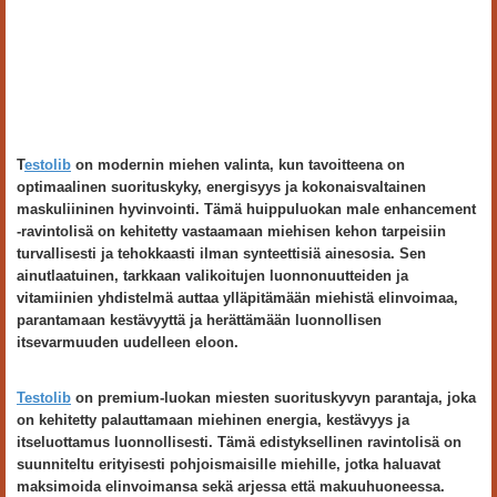
T
estolib
on modernin miehen valinta, kun tavoitteena on
optimaalinen suorituskyky, energisyys ja kokonaisvaltainen
maskuliininen hyvinvointi. Tämä huippuluokan male enhancement
-ravintolisä on kehitetty vastaamaan miehisen kehon tarpeisiin
turvallisesti ja tehokkaasti ilman synteettisiä ainesosia. Sen
ainutlaatuinen, tarkkaan valikoitujen luonnonuutteiden ja
vitamiinien yhdistelmä auttaa ylläpitämään miehistä elinvoimaa,
parantamaan kestävyyttä ja herättämään luonnollisen
itsevarmuuden uudelleen eloon.
Testolib
on premium-luokan miesten suorituskyvyn parantaja, joka
on kehitetty palauttamaan miehinen energia, kestävyys ja
itseluottamus luonnollisesti. Tämä edistyksellinen ravintolisä on
suunniteltu erityisesti pohjoismaisille miehille, jotka haluavat
maksimoida elinvoimansa sekä arjessa että makuuhuoneessa.