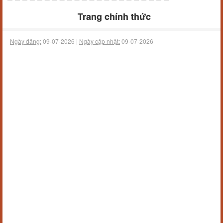
Trang chính thức
Ngày đăng:
09-07-2026 |
Ngày cập nhật:
09-07-2026