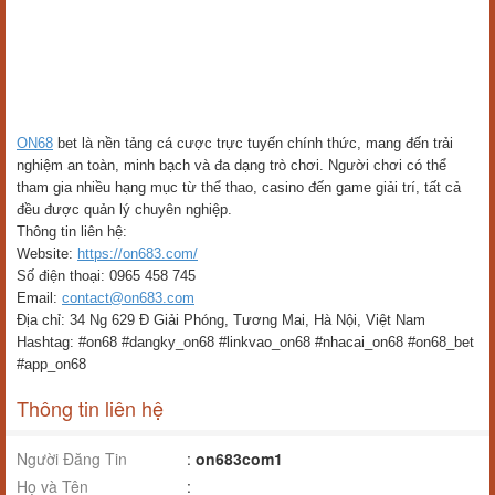
ON68
bet là nền tảng cá cược trực tuyến chính thức, mang đến trải
nghiệm an toàn, minh bạch và đa dạng trò chơi. Người chơi có thể
tham gia nhiều hạng mục từ thể thao, casino đến game giải trí, tất cả
đều được quản lý chuyên nghiệp.
Thông tin liên hệ:
Website:
https://on683.com/
Số điện thoại: 0965 458 745
Email:
contact@on683.com
Địa chỉ: 34 Ng 629 Đ Giải Phóng, Tương Mai, Hà Nội, Việt Nam
Hashtag: #on68 #dangky_on68 #linkvao_on68 #nhacai_on68 #on68_bet
#app_on68
Thông tin liên hệ
Người Đăng Tin
:
on683com1
Họ và Tên
: