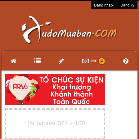
Đăng nhập
Đăng ký
Đặt banner 324 x 100