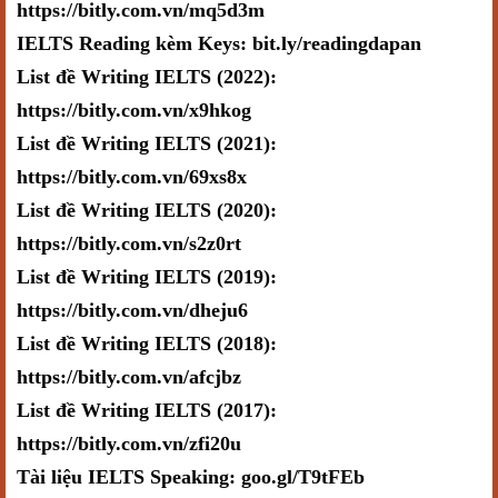
https://bitly.com.vn/mq5d3m
IELTS Reading kèm Keys: bit.ly/readingdapan
List đề Writing IELTS (2022):
https://bitly.com.vn/x9hkog
List đề Writing IELTS (2021):
https://bitly.com.vn/69xs8x
List đề Writing IELTS (2020):
https://bitly.com.vn/s2z0rt
List đề Writing IELTS (2019):
https://bitly.com.vn/dheju6
List đề Writing IELTS (2018):
https://bitly.com.vn/afcjbz
List đề Writing IELTS (2017):
https://bitly.com.vn/zfi20u
Tài liệu IELTS Speaking: goo.gl/T9tFEb