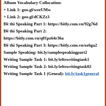
Album Vocabulary Collocation:
+ Link 1: goo.gl/wzeUMw
+ Link 2: goo.gl/dCKZz3
Đề thi Speaking Part 1: https://bitly.com.vn/92g76d
Đề thi Speaking Part 2:
https://bitly.com.vn/q01pz64r36a
Đề thi Speaking Part 3: https://bitly.com.vn/oz6ga2
Sample Speaking: bit.ly/samplespeakingpart2
Writing Sample Task 1: bit.ly/ieltswritingtask1
Writing Sample Task 2: bit.ly/ieltswritingtask02
Writing Sample Task 1 (Geneal):
bit.ly/task1general