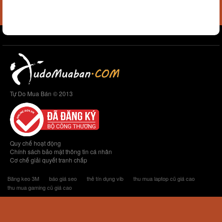
Tự Do Mua Bán © 2013
Quy chế hoạt động
Chính sách bảo mật thông tin cá nhân
Cơ chế giải quyết tranh chấp
Băng keo 3M
báo giá seo
thẻ tín dụng vib
thu mua laptop cũ giá cao
thu mua gaming cũ giá cao