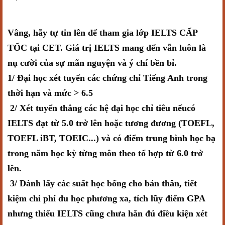
Vâng, hãy tự tin lên để tham gia lớp IELTS CẤP
TỐC tại CET. Giá trị IELTS mang đến vẫn luôn là
nụ cười của sự mãn nguyện và ý chí bền bỉ.
1/ Đại học xét tuyển các chứng chỉ Tiếng Anh trong
thời hạn và mức > 6.5
2/ Xét tuyển thẳng các hệ đại học chỉ tiêu nếucó
IELTS đạt từ 5.0 trở lên hoặc tương đương (TOEFL,
TOEFL iBT, TOEIC...) và có điểm trung bình học bạ
trong năm học kỳ từng môn theo tổ hợp từ 6.0 trở
lên.
3/ Dành lấy các suất học bổng cho bản thân, tiết
kiệm chi phí du học phương xa, tích lũy điểm GPA
nhưng thiếu IELTS cũng chưa hẳn đủ điều kiện xét