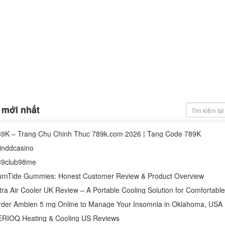
 mới nhất
9K – Trang Chu Chinh Thuc 789k.com 2026 | Tang Code 789K
inddcasino
89club98me
rnTide Gummies: Honest Customer Review & Product Overview
tra Air Cooler UK Review – A Portable Cooling Solution for Comforta
der Ambien 5 mg Online to Manage Your Insomnia in Oklahoma, USA
RIOQ Heating & Cooling US Reviews