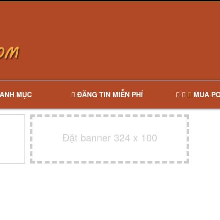
ANH MỤC
ĐĂNG TIN MIỄN PHÍ
MUA PO
Đặt banner 324 x 100