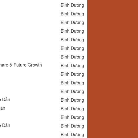
Bình Dương
Bình Dương
Bình Dương
Bình Dương
Bình Dương
Bình Dương
Bình Dương
hare & Future Growth
Bình Dương
Bình Dương
Bình Dương
Bình Dương
p Dẫn
Bình Dương
Hạn
Bình Dương
Bình Dương
p Dẫn
Bình Dương
Bình Dương