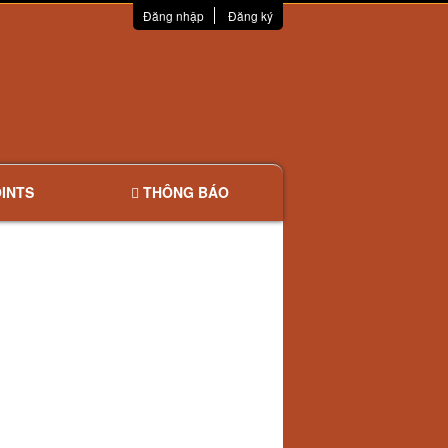
Đăng nhập
Đăng ký
INTS
THÔNG BÁO