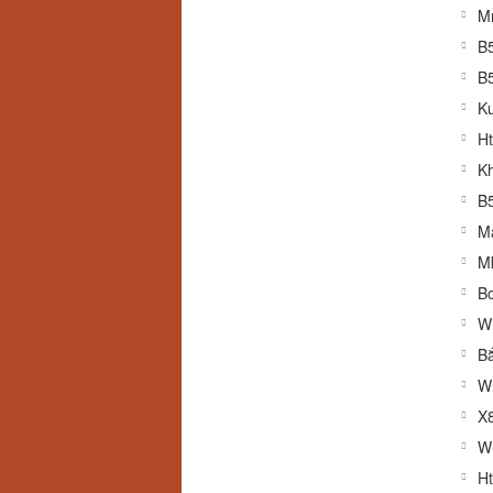
Mm
B5
B5
Ku
Ht
Kh
B5
Ma
Mk
B
Wh
Bắ
Wh
X8
Wh
Ht