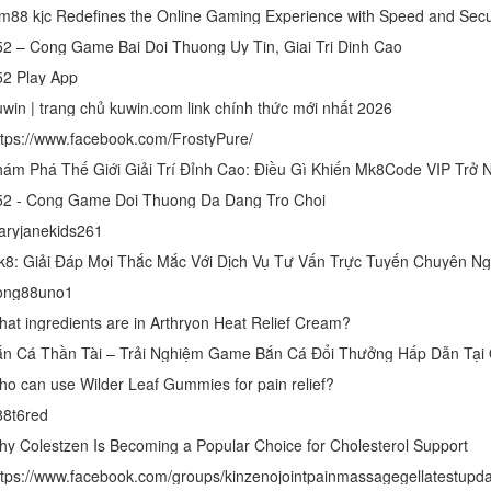
88 kjc Redefines the Online Gaming Experience with Speed and Secu
2 – Cong Game Bai Doi Thuong Uy Tin, Giai Tri Dinh Cao
2 Play App
win | trang chủ kuwin.com link chính thức mới nhất 2026
tps://www.facebook.com/FrostyPure/
ám Phá Thế Giới Giải Trí Đỉnh Cao: Điều Gì Khiến Mk8Code VIP Trở
2 - Cong Game Doi Thuong Da Dang Tro Choi
ryjanekids261
8: Giải Đáp Mọi Thắc Mắc Với Dịch Vụ Tư Vấn Trực Tuyến Chuyên Ng
ong88uno1
at ingredients are in Arthryon Heat Relief Cream?
n Cá Thần Tài – Trải Nghiệm Game Bắn Cá Đổi Thưởng Hấp Dẫn Tại
o can use Wilder Leaf Gummies for pain relief?
8t6red
y Colestzen Is Becoming a Popular Choice for Cholesterol Support
tps://www.facebook.com/groups/kinzenojointpainmassagegellatestupda