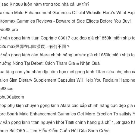
ì sao King88 luôn nằm trong top nhà cái uy tín?
axman Male Enhancement Gummies Official Website Here’s What Expe
ritonmax Gummies Reviews - Beware of Side Effects Before You Buy!
ydo88 pro
ư vân gọng kính titan Coprime 63017 cực đẹp giá chỉ 850k miễn ship t
p2s max煙彈在口味濃度上有何不同？
ư vấn gọng kính cận Atara chính hãng unisex giá chỉ 650k miễn ship t
hưởng Nóng Tại Debet: Cách Tham Gia & Nhận Quà
allon Slim Dietary Supplement Capsules Will Help You Reclaim Happine
u88sbs
ohu90aitcom
ore Spark Male Enhancement Gummies Get More Erection To satisfy
ư vấn gọng kính titan nguyên khối Tiaiti chính hãng giá chỉ 1,5tr giao 
ame Bài OK9 – Tìm Hiểu Điểm Cuốn Hút Của Sảnh Cược