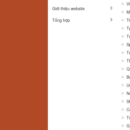
V
Giới thiệu website
M
Tổng hợp
T
T
T
S
T
T
B
U
N
C
T
G