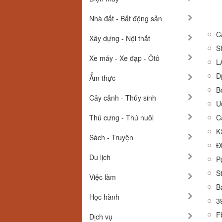
Nhà đất - Bất động sản
C
Xây dựng - Nội thất
S
Xe máy - Xe đạp - Ôtô
L
Đ
Ẩm thực
B
Cây cảnh - Thủy sinh
U
Thú cưng - Thú nuôi
C
K
Sách - Truyện
Du lịch
P
S
Việc làm
B
Học hành
3
F
Dịch vụ