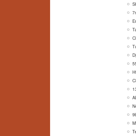
7
E
Ta
C
T
D
5
H
C
1
A
N
9
M
T