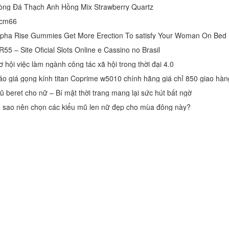
òng Đá Thạch Anh Hồng Mix Strawberry Quartz
cm66
lpha Rise Gummies Get More Erection To satisfy Your Woman On Bed
55 – Site Oficial Slots Online e Cassino no Brasil
ơ hội việc làm ngành công tác xã hội trong thời đại 4.0
áo giá gọng kính titan Coprime w5010 chính hãng giá chỉ 850 giao hàng
ũ beret cho nữ – Bí mật thời trang mang lại sức hút bất ngờ
ì sao nên chọn các kiểu mũ len nữ đẹp cho mùa đông này?