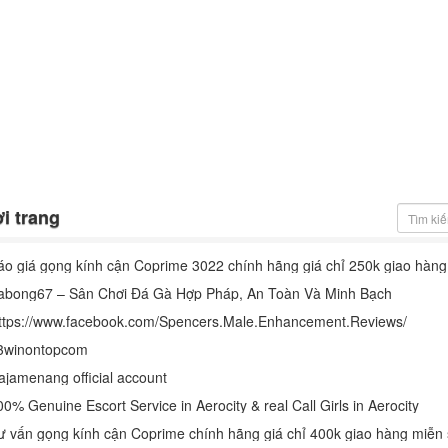
i trang
áo giá gọng kính cận Coprime 3022 chính hãng giá chỉ 250k giao hàng
abong67 – Sân Chơi Đá Gà Hợp Pháp, An Toàn Và Minh Bạch
ttps://www.facebook.com/Spencers.Male.Enhancement.Reviews/
3winontopcom
ajamenang official account
0% Genuine Escort Service in Aerocity & real Call Girls in Aerocity
ư vấn gọng kính cận Coprime chính hãng giá chỉ 400k giao hàng miễn 