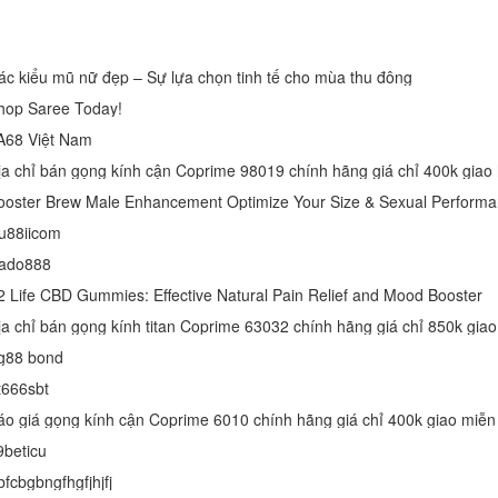
ác kiểu mũ nữ đẹp – Sự lựa chọn tinh tế cho mùa thu đông
hop Saree Today!
A68 Việt Nam
ịa chỉ bán gọng kính cận Coprime 98019 chính hãng giá chỉ 400k giao 
ooster Brew Male Enhancement Optimize Your Size & Sexual Perform
u88iicom
ado888
2 Life CBD Gummies: Effective Natural Pain Relief and Mood Booster
g88 bond
t666sbt
áo giá gọng kính cận Coprime 6010 chính hãng giá chỉ 400k giao miễn
9beticu
bfcbgbngfhgfjhjfj