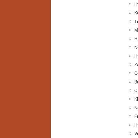
H
K
T
M
H
H
Z
C
C
K
N
F
H
V