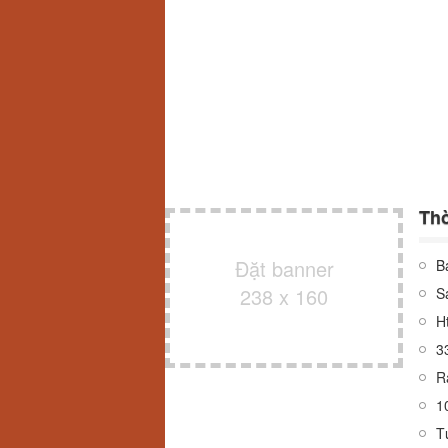
Thờ
Đặt banner
B
238 x 160
S
H
3
R
10
T