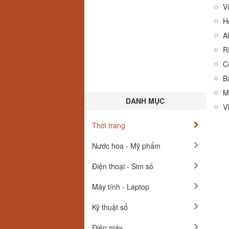
V
H
A
RR
C
B
M
DANH MỤC
V
Thời trang
Nước hoa - Mỹ phẩm
Điện thoại - Sim số
Máy tính - Laptop
Kỹ thuật số
Điện máy