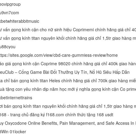
eovipgroup
u9vn7com
xbetwhiterabbitmusic
ư vấn gọng kính titan nguyên khối chính hãng giá chỉ 1,5tr giao hàng m
u88cyou
ttps://sites.google.com/view/cbd-care-gummiess-review/home
áo giá gọng kính cận Coprime 98020 chính hãng giá chỉ 400k giao hàn
ieuClub – Cổng Game Bài Đổi Thưởng Uy Tín, Nổ Hũ Siêu Hấp Dẫn
ịa chỉ bán gọng kính titan Heles chính hãng giá chỉ 700k giao hàng mi
betinternettrains
ơi bán gọng kính titan nguyên khối chính hãng giá chỉ 1,5tr giao hàng 
168 - trang chủ đăng ký f168.com chính thức tặng 168 usdt
uy Oxycodone Online Benefits, Pain Management, and Safe Access In 
8Win 01locker