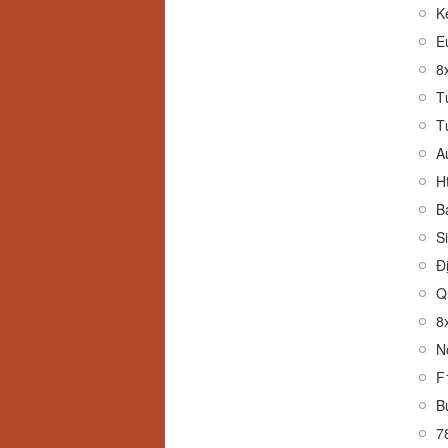
K
E
8
T
A
H
B
S
Đ
8x
N
F
B
7