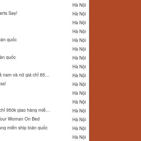
Hà Nội
rts Say!
Hà Nội
Hà Nội
Hà Nội
oàn quốc
Hà Nội
Hà Nội
oàn quốc
Hà Nội
Hà Nội
Quà tặng con yêu nhân dịp năm học mới gọng kính Titan siêu nhẹ cho cả nam và nữ giá chỉ 850k giao hàng miễn ship toàn quốc
Hà Nội
ss!
Hà Nội
Hà Nội
Hà Nội
Shop phụ kiện chuyên gọng kính Atara cao cấp chính hãng cực đẹp giá chỉ 950k giao hàng miễn ship toàn quốc
Hà Nội
 Your Woman On Bed
Hà Nội
hàng miễn ship toàn quốc
Hà Nội
Hà Nội