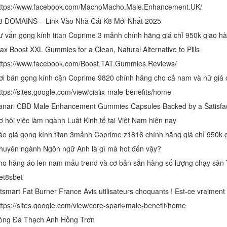
ttps://www.facebook.com/MachoMacho.Male.Enhancement.UK/
8 DOMAINS – Link Vào Nhà Cái K8 Mới Nhất 2025
ư vấn gọng kính titan Coprime 3 mảnh chính hãng giá chỉ 950k giao h
ax Boost XXL Gummies for a Clean, Natural Alternative to Pills
ttps://www.facebook.com/Boost.TAT.Gummies.Reviews/
ttps://sites.google.com/view/cialix-male-benefits/home
anari CBD Male Enhancement Gummies Capsules Backed by a Satisfa
ơ hội việc làm ngành Luật Kinh tế tại Việt Nam hiện nay
huyên ngành Ngôn ngữ Anh là gì mà hot đến vậy?
ho hàng áo len nam mẫu trend và cơ bản sẵn hàng số lượng chạy sà
et8sbet
itsmart Fat Burner France Avis utilisateurs choquants ! Est-ce vraiment 
ttps://sites.google.com/view/core-spark-male-benefit/home
òng Đá Thạch Anh Hồng Trơn