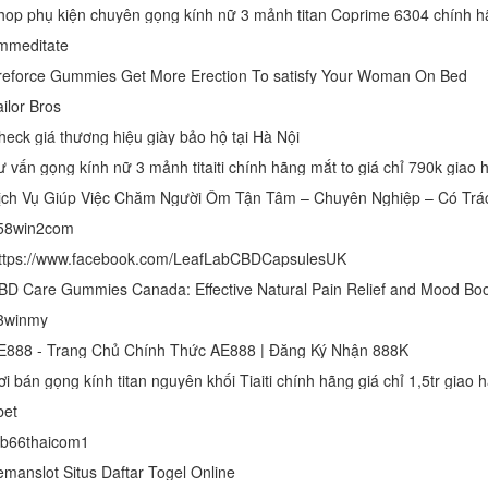
mmeditate
reforce Gummies Get More Erection To satisfy Your Woman On Bed
ilor Bros
heck giá thương hiệu giày bảo hộ tại Hà Nội
ư vấn gọng kính nữ 3 mảnh titaiti chính hãng mắt to giá chỉ 790k giao
ịch Vụ Giúp Việc Chăm Người Ốm Tận Tâm – Chuyên Nghiệp – Có Trá
58win2com
ttps://www.facebook.com/LeafLabCBDCapsulesUK
BD Care Gummies Canada: Effective Natural Pain Relief and Mood Boo
3winmy
E888 - Trang Chủ Chính Thức AE888 | Đăng Ký Nhận 888K
ơi bán gọng kính titan nguyên khối Tiaiti chính hãng giá chỉ 1,5tr giao
bet
b66thaicom1
emanslot Situs Daftar Togel Online