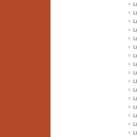
L
Lị
L
L
Lị
L
Lị
Lị
L
L
Lị
Lị
L
Lị
Lị
L