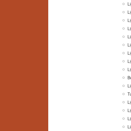
L
Lị
L
L
Lị
Lị
Lị
L
Lị
B
L
T
Lị
Lị
L
Lị