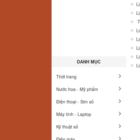
L
L
T
Lị
Lị
L
L
DANH MỤC
L
Thời trang
Nước hoa - Mỹ phẩm
Điện thoại - Sim số
Máy tính - Laptop
Kỹ thuật số
Điện máy