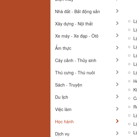
Nhà đất - Bất động sản
Lị
Xây dựng - Nội thất
Lị
Xe máy - Xe đạp - Ôtô
Lị
L
Ẩm thực
Lị
Cây cảnh - Thủy sinh
Lị
Thú cưng - Thú nuôi
L
Sách - Truyện
K
Du lịch
C
Re
Việc làm
Lị
Học hành
Lị
L
Dịch vụ