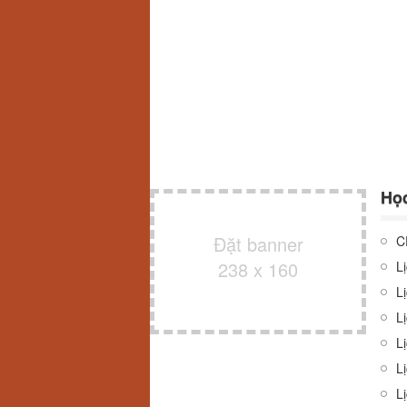
Họ
Đặt banner
C
238 x 160
L
Lị
L
L
L
Lị