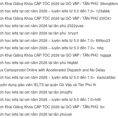
ịch Khai Giảng Khóa CẤP TỐC 2026 tại GÒ VẤP / TÂN PHÚ jhkmgbkm
ch học ielts tại cet năm 2026 – luyện ielts từ 5.0 đến 7.0+ 123akkk
ịch Khai Giảng Khóa CẤP TỐC 2026 tại GÒ VẤP / TÂN PHÚ 23IO41
ịch học ielts tại cet năm 2026 tại tân phú 2322yuas
ch học ielts tại cet năm 2026 tại tân phú trryyrt
ch học ielts tại cet năm 2026 – luyện ielts từ 5.0 đến 7.0+ 899yu23
ch học ielts tại cet năm 2026 – luyện ielts từ 5.0 đến 7.0+ retg
ịch Khai Giảng Khóa CẤP TỐC 2026 tại GÒ VẤP / TÂN PHÚ hgjggk
ch học ielts tại cet năm 2026 tại tân phú hkgbkl
uy Carisoprodol Online with Accelerated Dispatch and No Delay
ịch học ielts tại cet năm 2026 – luyện ielts từ 5.0 đến 7.0+ éazszafdsz
uyển dụng giáo viên IELTS tại quận Gò Vấp và Tân Phú fh
ch học ielts tại cet năm 2026 tại tân phúgfhj
ch học ielts tại cet năm 2026 – luyện ielts từ 5.0 đến 7.0+hdh
ịch Khai Giảng Khóa CẤP TỐC 2026 tại GÒ VẤP / TÂN PHÚ bn
ch học ielts tại cet năm 2026 tại tân phúuyk