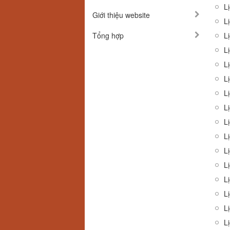
L
Giới thiệu website
L
Tổng hợp
Lị
L
Lị
Lị
L
L
Lị
Lị
Lị
Lị
L
Lị
Lị
Lị