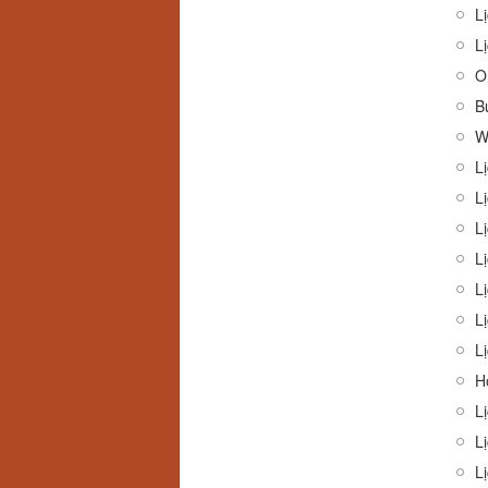
Lị
L
O
B
W
L
Lị
Lị
Lị
Lị
Lị
Lị
H
L
L
L