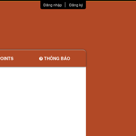
Đăng nhập
Đăng ký
OINTS
THÔNG BÁO