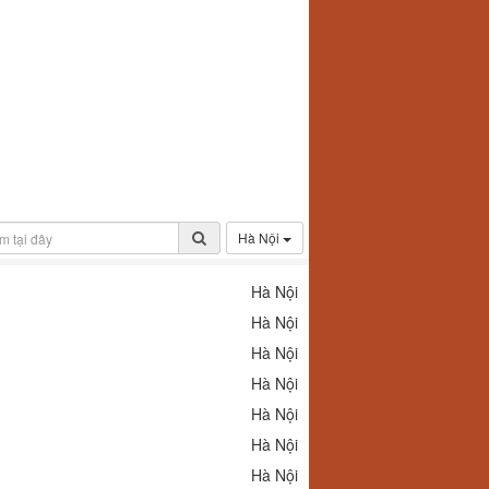
Hà Nội
Hà Nội
Hà Nội
Hà Nội
Hà Nội
Hà Nội
Hà Nội
Hà Nội