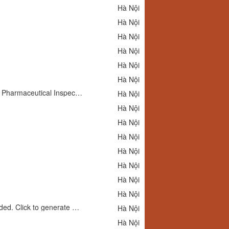
Hà Nội
Hà Nội
Hà Nội
Hà Nội
Hà Nội
Hà Nội
Visual Inspection Challenge Set: Enhancing Accuracy and Compliance in Pharmaceutical Inspection
Hà Nội
Hà Nội
Hà Nội
Hà Nội
Hà Nội
Hà Nội
Hà Nội
Hà Nội
Play Planet Clicker free in your browser — no download, no account needed. Click to generate energy, unlock Mars and Venus, and build your idle space empire.
Hà Nội
Hà Nội