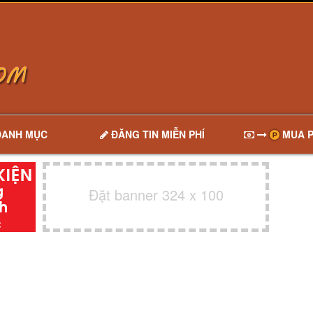
DANH MỤC
ĐĂNG TIN MIỄN PHÍ
MUA P
Đặt banner 324 x 100