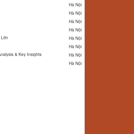
Hà Nội
Hà Nội
Hà Nội
Hà Nội
 Lớn
Hà Nội
Hà Nội
nalysis & Key Insights
Hà Nội
Hà Nội