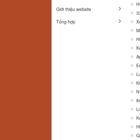
H
Giới thiệu website
3
Tổng hợp
X
M
H
K
A
E
L
K
N
8
L
K
H
Q