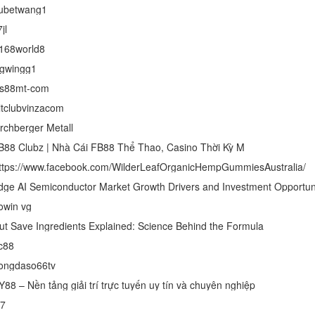
ubetwang1
jl
168world8
gwingg1
s88mt-com
itclubvinzacom
irchberger Metall
B88 Clubz | Nhà Cái FB88 Thể Thao, Casino Thời Kỳ M
ttps://www.facebook.com/WilderLeafOrganicHempGummiesAustralia/
dge AI Semiconductor Market Growth Drivers and Investment Opportun
owin vg
ut Save Ingredients Explained: Science Behind the Formula
c88
ongdaso66tv
Y88 – Nền tảng giải trí trực tuyến uy tín và chuyên nghiệp
n7