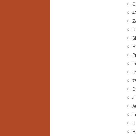
C
4
Z
Ul
S
Hi
Pi
I
H
7
D
Ji
A
L
H
H