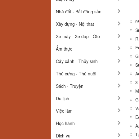
Nhà đất - Bất động sản
9
Xây dựng - Nội thất
S
Xe máy - Xe đạp - Ôtô
R
E
Ẩm thực
G
Cây cảnh - Thủy sinh
S
Thú cưng - Thú nuôi
A
3
Sách - Truyện
M
Du lịch
G
V
Việc làm
E
Học hành
A
T
Dịch vụ