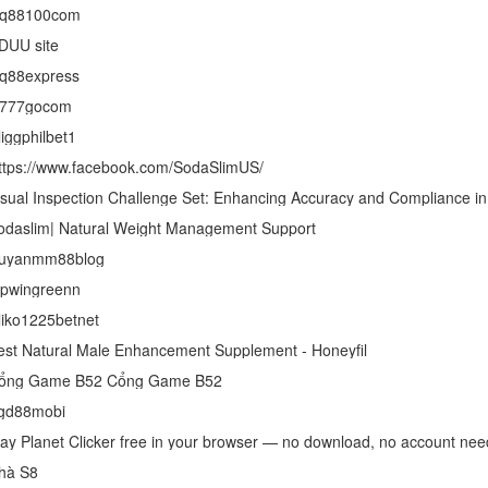
q88100com
DUU site
q88express
j777gocom
liggphilbet1
ttps://www.facebook.com/SodaSlimUS/
odaslim| Natural Weight Management Support
uyanmm88blog
ipwingreenn
iliko1225betnet
est Natural Male Enhancement Supplement - Honeyfil
ổng Game B52 Cổng Game B52
gd88mobi
hà S8