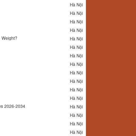
Hà Nội
Hà Nội
Hà Nội
Hà Nội
e Weight?
Hà Nội
Hà Nội
Hà Nội
Hà Nội
Hà Nội
Hà Nội
Hà Nội
Hà Nội
ies 2026-2034
Hà Nội
Hà Nội
Hà Nội
Hà Nội