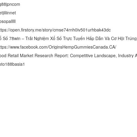
g88jpncom
tjiliinnet
sopalllll
ttps://open.firstory.me/story/cmse74rnh0iv501urhbak43dc
ổ Số 78win – Trải Nghiệm Xổ Số Trực Tuyến Hấp Dẫn Và Cơ Hội Trúng
ttps://www.facebook.com/OriginsHempGummiesCanada.CA/
ood Retail Market Research Report: Competitive Landscape, Industry A
oto188basia1