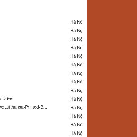
Hà Nội
Hà Nội
Hà Nội
Hà Nội
Hà Nội
Hà Nội
Hà Nội
Hà Nội
Hà Nội
 Drive!
Hà Nội
Https://maxtransit.org/wp-content/uploads/fsqm-files/Xb1sGwkAJQEOV4w5Lufthansa-Printed-Boarding-Pass-2025.pdf https://maxtransit.org/wp-content/uploads/fsqm-files/aA5qxWypvcnwHg9dLufthansa-Boarding-Pass-2025.pdf https://maxtransit.org/wp-content/uploads/f
Hà Nội
Hà Nội
Hà Nội
Hà Nội