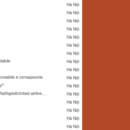
Hà Nội
Hà Nội
Hà Nội
Hà Nội
Hà Nội
Hà Nội
Hà Nội
dabile
Hà Nội
Hà Nội
ponsabile e consapevole
Hà Nội
!"
Hà Nội
Https://healthleaderssummit.org/wp-content/uploads/fsqm-files/MzPTqI6Ra0fqplx6United-airlines-guide.pdf https://healthleaderssummit.org/wp-content/uploads/fsqm-files/zWtKs2hJRJETPWqAUNITEDAIRLINESfulldetails.pdf https://healthleaderssummit.org/wp-content/
Hà Nội
Hà Nội
Hà Nội
Hà Nội
Hà Nội