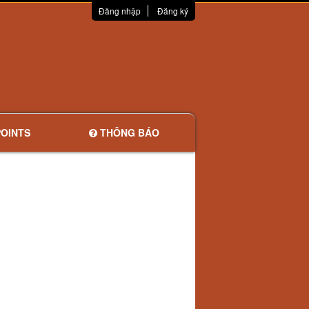
Đăng nhập
Đăng ký
OINTS
THÔNG BÁO