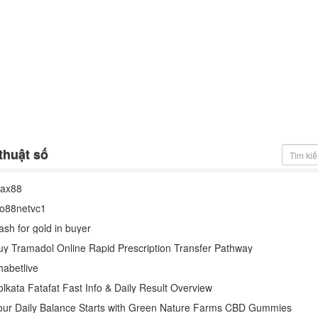
thuật số
ax88
o88netvc1
ash for gold in buyer
uy Tramadol Online Rapid Prescription Transfer Pathway
habetlive
olkata Fatafat Fast Info & Daily Result Overview
our Daily Balance Starts with Green Nature Farms CBD Gummies