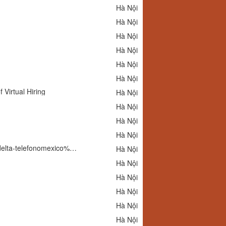
Hà Nội
Hà Nội
Hà Nội
Hà Nội
Hà Nội
Hà Nội
Virtual Hiring
Hà Nội
Hà Nội
Hà Nội
Hà Nội
Https://intelligencestudies.utexas.edu/wp-content/uploads/ninja-forms/3/delta-telefonomexico%C2%BFcomo-puedo-hablar-con-una-persona-de-delta.pdf
Hà Nội
Hà Nội
Hà Nội
Hà Nội
Hà Nội
Hà Nội