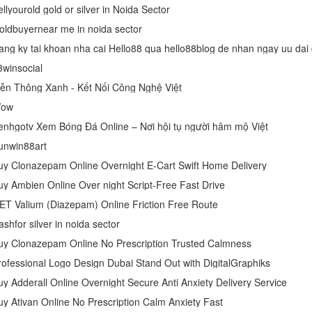
llyourold gold or silver in Noida Sector
oldbuyernear me in noida sector
ang ky tai khoan nha cai Hello88 qua hello88blog de nhan ngay uu dai
3winsocial
iễn Thông Xanh - Kết Nối Công Nghệ Việt
ow
enhgotv Xem Bóng Đá Online – Nơi hội tụ người hâm mộ Việt
unwin88art
uy Clonazepam Online Overnight E-Cart Swift Home Delivery
uy Ambien Online Over night Script-Free Fast Drive
ET Valium (Diazepam) Online Friction Free Route
shfor silver in noida sector
uy Clonazepam Online No Prescription Trusted Calmness
rofessional Logo Design Dubai Stand Out with DigitalGraphiks
uy Adderall Online Overnight Secure Anti Anxiety Delivery Service
uy Ativan Online No Prescription Calm Anxiety Fast