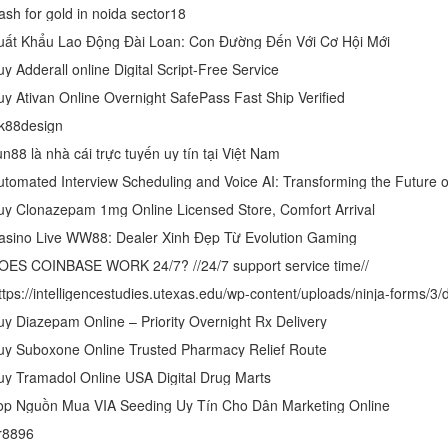
ash for gold in noida sector18
uất Khẩu Lao Động Đài Loan: Con Đường Đến Với Cơ Hội Mới
y Adderall online Digital Script-Free Service
uy Ativan Online Overnight SafePass Fast Ship Verified
k88design
n88 là nhà cái trực tuyến uy tín tại Việt Nam
utomated Interview Scheduling and Voice AI: Transforming the Future of 
uy Clonazepam 1mg Online Licensed Store, Comfort Arrival
asino Live WW88: Dealer Xinh Đẹp Từ Evolution Gaming
OES COINBASE WORK 24/7? //24/7 support service time//
uy Diazepam Online – Priority Overnight Rx Delivery
uy Suboxone Online Trusted Pharmacy Relief Route
uy Tramadol Online USA Digital Drug Marts
op Nguồn Mua VIA Seeding Uy Tín Cho Dân Marketing Online
r8896