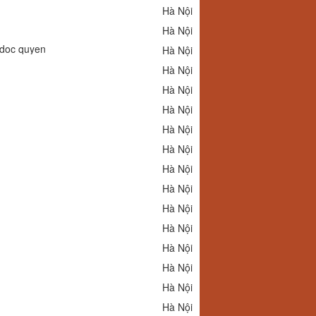
Hà Nội
Hà Nội
 doc quyen
Hà Nội
Hà Nội
Hà Nội
Hà Nội
Hà Nội
Hà Nội
Hà Nội
Hà Nội
Hà Nội
Hà Nội
Hà Nội
Hà Nội
Hà Nội
Hà Nội