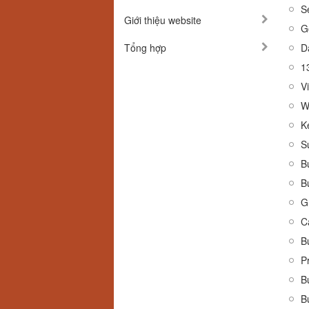
Se
Giới thiệu website
G
Tổng hợp
D
1
V
W
K
S
B
B
G
Ca
B
P
B
B