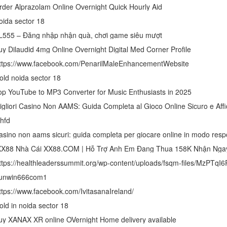
rder Alprazolam Online Overnight Quick Hourly Aid
oida sector 18
L555 – Đăng nhập nhận quà, chơi game siêu mượt
uy Dilaudid 4mg Online Overnight Digital Med Corner Profile
ttps://www.facebook.com/PenarilMaleEnhancementWebsite
old noida sector 18
op YouTube to MP3 Converter for Music Enthusiasts in 2025
igliori Casino Non AAMS: Guida Completa al Gioco Online Sicuro e Affi
rhfd
asino non aams sicuri: guida completa per giocare online in modo res
XX88 Nhà Cái XX88.COM | Hỗ Trợ Anh Em Đang Thua 158K Nhận Ngay
unwin666com1
ttps://www.facebook.com/IvitasanaIreland/
old in noida sector 18
uy XANAX XR online OVernight Home delivery available