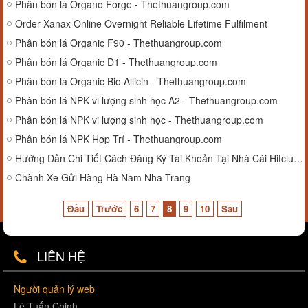
Phân bón lá Organo Forge - Thethuangroup.com
Order Xanax Online Overnight Reliable Lifetime Fulfilment
Phân bón lá Organic F90 - Thethuangroup.com
Phân bón lá Organic D1 - Thethuangroup.com
Phân bón lá Organic Bio Allicin - Thethuangroup.com
Phân bón lá NPK vi lượng sinh học A2 - Thethuangroup.com
Phân bón lá NPK vi lượng sinh học - Thethuangroup.com
Phân bón lá NPK Hợp Trí - Thethuangroup.com
Hướng Dẫn Chi Tiết Cách Đăng Ký Tài Khoản Tại Nhà Cái Hitclub Nhanh Chóng Và An Toàn
Chành Xe Gửi Hàng Hà Nam Nha Trang
Đầu
Trước
6
7
8
9
10
Sau
LIÊN HỆ
Người quản lý web
Lê Tuấn Chinh