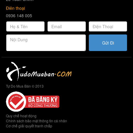
Điên thoại
0936 148 005
Gửi Đi
Tự Do Mua Bán © 2013
Quy chế hoạt động
Chính sách bảo mật thông tin cá nhân
Cơ chế giải quyết tranh chấp