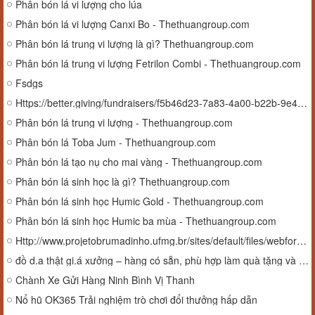
Phân bón lá vi lượng cho lúa
Phân bón lá vi lượng Canxi Bo - Thethuangroup.com
Phân bón lá trung vi lượng là gì? Thethuangroup.com
Phân bón lá trung vi lượng Fetrilon Combi - Thethuangroup.com
Fsdgs
Https://better.giving/fundraisers/f5b46d23-7a83-4a00-b22b-9e40422e297b
Phân bón lá trung vi lượng - Thethuangroup.com
Phân bón lá Toba Jum - Thethuangroup.com
Phân bón lá tạo nụ cho mai vàng - Thethuangroup.com
Phân bón lá sinh học là gì? Thethuangroup.com
Phân bón lá sinh học Humic Gold - Thethuangroup.com
Phân bón lá sinh học Humic ba mùa - Thethuangroup.com
Http://www.projetobrumadinho.ufmg.br/sites/default/files/webform/queremos_te_ouvir/_sid_/Does-Coinbase-work-24-hours-24-7-available.pdf
đồ d.a thật gi.á xưởng – hàng có sẵn, phù hợp làm quà tặng và kinh doanh
Chành Xe Gửi Hàng Ninh Bình Vị Thanh
Nổ hũ OK365 Trải nghiệm trò chơi đổi thưởng hấp dẫn