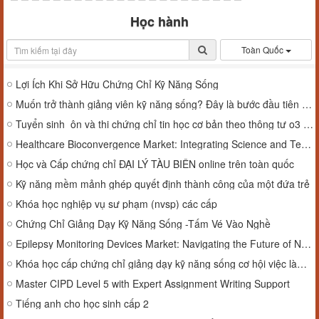
Học hành
Toàn Quốc
Lợi Ích Khi Sở Hữu Chứng Chỉ Kỹ Năng Sống
Muốn trở thành giảng viên kỹ năng sống? Đây là bước đầu tiên bạn cần!
Tuyển sinh ôn và thi chứng chỉ tin học cơ bản theo thông tư o3 và tiếng anh a2, b1, b2
Healthcare Bioconvergence Market: Integrating Science and Technology for Next-Gen Healthcare
Học và Cấp chứng chỉ ĐẠI LÝ TÀU BIỂN online trên toàn quốc
Kỹ năng mềm mảnh ghép quyết định thành công của một đứa trẻ
Khóa học nghiệp vụ sư phạm (nvsp) các cấp
Chứng Chỉ Giảng Dạy Kỹ Năng Sống -Tấm Vé Vào Nghề
Epilepsy Monitoring Devices Market: Navigating the Future of Neurological Care
Khóa học cấp chứng chỉ giảng dạy kỹ năng sống cơ hội việc làm rộng mở
Master CIPD Level 5 with Expert Assignment Writing Support
Tiếng anh cho học sinh cấp 2