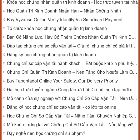
Khóa học chứng nhận quản trị kinh doanh - Học trực tuyến tại nhà
Học Quản Trị Kinh Doanh Ngắn Hạn – Nhận Chứng Nhận
Buy Vyvanse Online Verify Identity Via Smartcard Payment
Tổ chức khóa học chứng nhận quản trị kinh doanh
Bạn Có Năng Lực, Hãy Có Thêm Chứng Nhận Quản Trị Kinh Doanh
Đào tạo chứng chỉ sơ cấp vận tải – Giá rẻ, chứng chỉ có giá trị toàn quốc
Đăng ký học chứng nhận quản trị kinh doanh
Chứng chỉ sơ cấp vận tải hành khách – Bắt buộc khi xin phù hiệu xe
Chứng Chỉ Quản Trị Kinh Doanh – Nền Tảng Cho Người Làm Quản Lý
Buy Tapentadol Online Your Safety, Our Delivery Priority
Đại học trực tuyến ngành Công tác xã hội: Cơ hội học tập mới cho sinh viên
Mở cánh cửa sự nghiệp với Chứng Chỉ Sơ Cấp Vận Tải - Nền tảng vững chắc cho tương lai!
Đăng ký học chứng chỉ sơ cấp vận tải - có lớp tối online
Học Chứng Chỉ Sơ Cấp Vận Tải – Nâng Tầm Chuyên Nghiệp Cho Người Làm Nghề Xe!
Mở khóa tương lai với Chứng Chỉ Sơ Cấp Vận Tải - Nền tảng vững chắc cho sự nghiệp lái xe
Dạy nghề nên học chứng chỉ sư phạm?