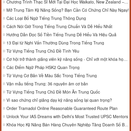
Chương Trình Thạc Sĩ Mới Tại Đại Học Waikato, New Zealand – Khai Giảng Tháng 3/2026 Và Cơ Hội Định Cư Lâu Dài
Mở Trung Tâm Kỹ Năng Sống? Bạn Cần Có Chứng Chỉ Này Ngay!
Các Loại Bổ Ngữ Tiếng Trung Thông Dụng
Cách Nói Giờ Trong Tiếng Trung Chuẩn Và Dễ Hiểu Nhất
Hướng Dẫn Đọc Số Tiền Tiếng Trung Dễ Hiểu Và Hiệu Quả
13 Đại từ Nghi Vấn Thường Dùng Trong Tiếng Trung
Từ Vựng Tiếng Trung Chủ Đề Tình Yêu
Cơ hội trở thành giảng viên kỹ năng sống - Chỉ với một khóa học ngắn hạn
Các Điểm Ngữ Pháp HSK2 Quan Trọng
Từ Vựng Cơ Bản Về Màu Sắc Trong Tiếng Trung
Vận mẫu tiếng Trung: 36 nguyên âm cơ bản
Từ Vựng Tiếng Trung Chủ Đề Món Ăn Trung Quốc
Vì sao chứng chỉ giảng dạy kỹ năng sống lại quan trọng?
Order Tramadol Online Reasonable Guaranteed Route Plan
Unlock Your IAS Dreams with Delhi’s Most Trusted UPSC Mentors
Khóa Học Kỹ Năng Bán Hàng Chuyên Nghiệp Tăng Doanh Số Bền Vững