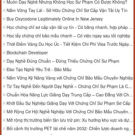
Muốn Dạy Nghề Nhưng Không Học Sư Phạm Có Được Không?
Nắm Vững Tay Lái - Sở Hữu Chứng Chỉ Sơ Cấp Vận Tải Uy Tín
Buy Oxycodone Legitimately Online In New Jersey
Học chứng chỉ sơ cấp vận tải uy tín - Có bằng nhanh, hợp pháp toàn quốc
Học lấy chứng chỉ bảo mẫu nhanh – Có việc ngay sau tốt nghiệp
Thời Điểm Vàng Du Học Úc - Tiết Kiệm Chi Phí Visa Trước Ngày 1/7/2025 & Học Phí Chỉ Từ 290tr đồng/năm
Blockchain Developer
Dạy Nghề Đúng Chuẩn – Đừng Thiếu Chứng Chỉ Sư Phạm
Đào Tạo Nghề Yêu Trẻ - Bảo Mẫu
Nắm Vững Kỹ Năng Vàng với Chứng Chỉ Bảo Mẫu Chuyên Nghiệp
Từ Tay Nghề Đến Người Dạy Nghề – Chứng Chỉ Sư Phạm Là Cầu Nối
Chuẩn Hóa Năng Lực Giảng Dạy Trung Cấp – Cao Đẳng Với Chứng Chỉ Sư Phạm
Khởi Đầu Sự Nghiệp Giảng Dạy Với Chứng Chỉ Sư Phạm Sơ Cấp
Mở Rộng Cơ Hội Nghề Nghiệp Với Chứng Chỉ Bảo Mẫu Chuyên Nghiệp
Mở rộng thị trường biến tần lưu trữ pin: Xu hướng khu vực và dự báo đầu tư đến năm 2032
Bối cảnh thị trường PET tái chế năm 2032: Chiến lược doanh nghiệp và tăng trưởng khu vực