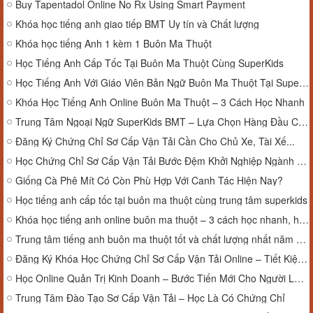
Buy Tapentadol Online No Rx Using Smart Payment
Khóa học tiếng anh giao tiếp BMT Uy tín và Chất lượng
Khóa học tiếng Anh 1 kèm 1 Buôn Ma Thuột
Học Tiếng Anh Cấp Tốc Tại Buôn Ma Thuột Cùng SuperKids
Học Tiếng Anh Với Giáo Viên Bản Ngữ Buôn Ma Thuột Tại SuperKids
Khóa Học Tiếng Anh Online Buôn Ma Thuột – 3 Cách Học Nhanh
Trung Tâm Ngoại Ngữ SuperKids BMT – Lựa Chọn Hàng Đầu Cho Bé Yêu Học Tiếng Anh
Đăng Ký Chứng Chỉ Sơ Cấp Vận Tải Cần Cho Chủ Xe, Tài Xế...
Học Chứng Chỉ Sơ Cấp Vận Tải Bước Đệm Khởi Nghiệp Ngành Vận Tải
Giống Cà Phê Mít Có Còn Phù Hợp Với Canh Tác Hiện Nay?
Học tiếng anh cấp tốc tại buôn ma thuột cùng trung tâm superkids
Khóa học tiếng anh online buôn ma thuột – 3 cách học nhanh, hiệu quả cùng superkids
Trung tâm tiếng anh buôn ma thuột tốt và chất lượng nhất năm 2025
Đăng Ký Khóa Học Chứng Chỉ Sơ Cấp Vận Tải Online – Tiết Kiệm Thời Gian
Học Online Quản Trị Kinh Doanh – Bước Tiến Mới Cho Người Làm Kinh Doanh
Trung Tâm Đào Tạo Sơ Cấp Vận Tải – Học Là Có Chứng Chỉ