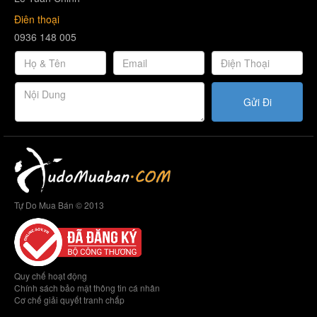
Điên thoại
0936 148 005
Gửi Đi
Tự Do Mua Bán © 2013
Quy chế hoạt động
Chính sách bảo mật thông tin cá nhân
Cơ chế giải quyết tranh chấp