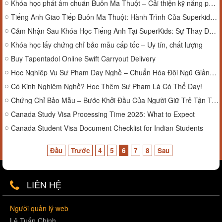
Khóa học phát âm chuẩn Buôn Ma Thuột – Cải thiện kỹ năng phát âm
Tiếng Anh Giao Tiếp Buôn Ma Thuột: Hành Trình Của Superkids Từ Năm 2007 Đến Nay
Cảm Nhận Sau Khóa Học Tiếng Anh Tại SuperKids: Sự Thay Đổi Bắt Đầu Từ Niềm Vui Học Tập
Khóa học lấy chứng chỉ bảo mẫu cấp tốc – Uy tín, chất lượng
Buy Tapentadol Online Swift Carryout Delivery
Học Nghiệp Vụ Sư Phạm Dạy Nghề – Chuẩn Hóa Đội Ngũ Giảng Viên
Có Kinh Nghiệm Nghề? Học Thêm Sư Phạm Là Có Thể Dạy!
Chứng Chỉ Bảo Mẫu – Bước Khởi Đầu Của Người Giữ Trẻ Tận Tâm
Canada Study Visa Processing Time 2025: What to Expect
Canada Student Visa Document Checklist for Indian Students
Đầu
Trước
4
5
6
7
8
Sau
LIÊN HỆ
Người quản lý web
Lê Tuấn Chinh