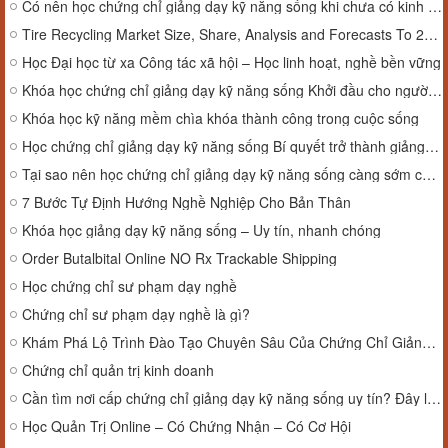
Có nên học chứng chỉ giảng dạy kỹ năng sống khi chưa có kinh nghiệm sư phạm?
Tire Recycling Market Size, Share, Analysis and Forecasts To 2033
Học Đại học từ xa Công tác xã hội – Học linh hoạt, nghề bền vững
Khóa học chứng chỉ giảng dạy kỹ năng sống Khởi đầu cho người yêu giáo dục
Khóa học kỹ năng mềm chìa khóa thành công trong cuộc sống
Học chứng chỉ giảng dạy kỹ năng sống Bí quyết trở thành giảng viên chuyên nghiệp
Tại sao nên học chứng chỉ giảng dạy kỹ năng sống càng sớm càng tốt?
7 Bước Tự Định Hướng Nghề Nghiệp Cho Bản Thân
Khóa học giảng dạy kỹ năng sống – Uy tín, nhanh chóng
Order Butalbital Online NO Rx Trackable Shipping
Học chứng chỉ sư phạm dạy nghề
Chứng chỉ sư phạm dạy nghề là gì?
Khám Phá Lộ Trình Đào Tạo Chuyên Sâu Của Chứng Chỉ Giảng Dạy Kỹ Năng Sống
Chứng chỉ quản trị kinh doanh
Cần tìm nơi cấp chứng chỉ giảng dạy kỹ năng sống uy tín? Đây là địa chỉ đáng tin cậy!
Học Quản Trị Online – Có Chứng Nhận – Có Cơ Hội