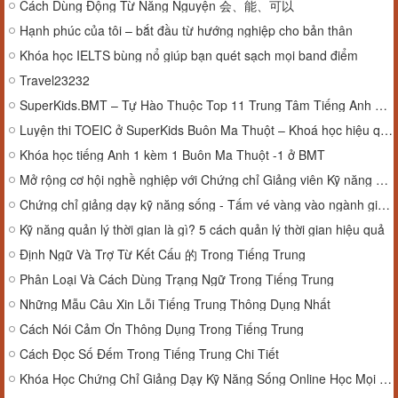
Cách Dùng Động Từ Năng Nguyện 会、能、可以
Hạnh phúc của tôi – bắt đầu từ hướng nghiệp cho bản thân
Khóa học IELTS bùng nổ giúp bạn quét sạch mọi band điểm
Travel23232
SuperKids.BMT – Tự Hào Thuộc Top 11 Trung Tâm Tiếng Anh Xuất Sắc tại Đắk Lắk
Luyện thi TOEIC ở SuperKids Buôn Ma Thuột – Khoá học hiệu quả
Khóa học tiếng Anh 1 kèm 1 Buôn Ma Thuột -1 ở BMT
Mở rộng cơ hội nghề nghiệp với Chứng chỉ Giảng viên Kỹ năng sống
Chứng chỉ giảng dạy kỹ năng sống - Tấm vé vàng vào ngành giáo dục kỹ năng
Kỹ năng quản lý thời gian là gì? 5 cách quản lý thời gian hiệu quả
Định Ngữ Và Trợ Từ Kết Cấu 的 Trong Tiếng Trung
Phân Loại Và Cách Dùng Trạng Ngữ Trong Tiếng Trung
Những Mẫu Câu Xin Lỗi Tiếng Trung Thông Dụng Nhất
Cách Nói Cảm Ơn Thông Dụng Trong Tiếng Trung
Cách Đọc Số Đếm Trong Tiếng Trung Chi Tiết
Khóa Học Chứng Chỉ Giảng Dạy Kỹ Năng Sống Online Học Mọi Lúc Mọi Nơi!