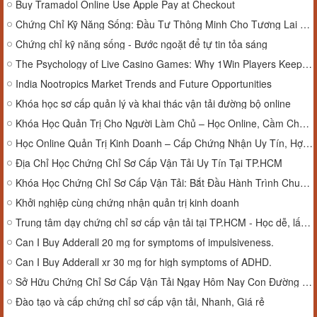
Buy Tramadol Online Use Apple Pay at Checkout
Chứng Chỉ Kỹ Năng Sống: Đầu Tư Thông Minh Cho Tương Lai Vững Chắc!
Chứng chỉ kỹ năng sống - Bước ngoặt để tự tin tỏa sáng
The Psychology of Live Casino Games: Why 1Win Players Keep Coming Back
India Nootropics Market Trends and Future Opportunities
Khóa học sơ cấp quản lý và khai thác vận tải đường bộ online
Khóa Học Quản Trị Cho Người Làm Chủ – Học Online, Cầm Chứng Nhận
Học Online Quản Trị Kinh Doanh – Cấp Chứng Nhận Uy Tín, Hợp Lệ
Địa Chỉ Học Chứng Chỉ Sơ Cấp Vận Tải Uy Tín Tại TP.HCM
Khóa Học Chứng Chỉ Sơ Cấp Vận Tải: Bắt Đầu Hành Trình Chuyên Nghiệp Của Bạn
Khởi nghiệp cùng chứng nhận quản trị kinh doanh
Trung tâm dạy chứng chỉ sơ cấp vận tải tại TP.HCM - Học dễ, lấy nhanh
Can I Buy Adderall 20 mg for symptoms of impulsiveness.
Can I Buy Adderall xr 30 mg for high symptoms of ADHD.
Sở Hữu Chứng Chỉ Sơ Cấp Vận Tải Ngay Hôm Nay Con Đường Tắt Đến Thành Công Nghề Nghiệp!
Đào tạo và cấp chứng chỉ sơ cấp vận tải, Nhanh, Giá rẻ