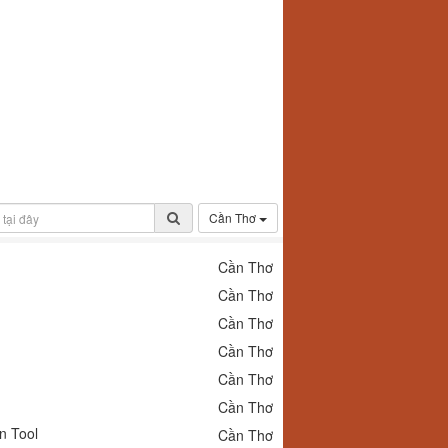
Cần Thơ
Cần Thơ
Cần Thơ
Cần Thơ
Cần Thơ
Cần Thơ
Cần Thơ
n Tool
Cần Thơ