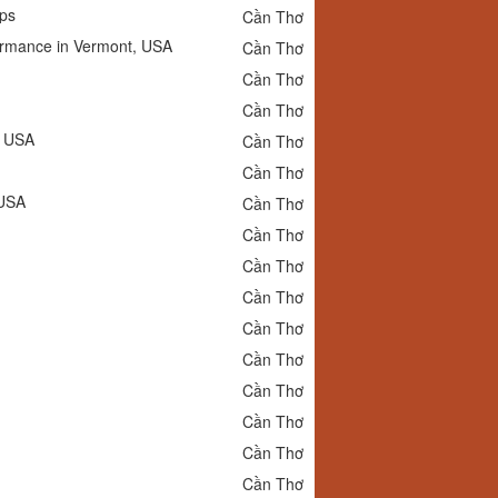
eps
Cần Thơ
ormance in Vermont, USA
Cần Thơ
Cần Thơ
Cần Thơ
e, USA
Cần Thơ
Cần Thơ
 USA
Cần Thơ
Cần Thơ
Cần Thơ
Cần Thơ
Cần Thơ
Cần Thơ
Cần Thơ
Cần Thơ
Cần Thơ
Cần Thơ