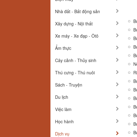
Nhà đất - Bất động sản
B
Xây dựng - Nội thất
B
Xe máy - Xe đạp - Ôtô
B
B
Ẩm thực
B
Cây cảnh - Thủy sinh
N
Thú cưng - Thú nuôi
R
B
Sách - Truyện
B
Du lịch
Bu
B
Việc làm
B
Học hành
B
B
Dịch vụ