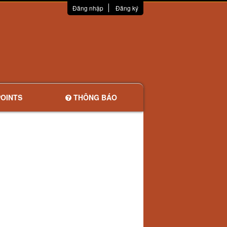
Đăng nhập
Đăng ký
OINTS
THÔNG BÁO