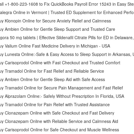
all +1-800-223-1608 to Fix QuickBooks Payroll Error 15243 in Easy St
alegra Online in Vermont | Trusted ED Supplement for Enhanced Perf
uy Klonopin Online for Secure Anxiety Relief and Calmness
uy Ambien Online for Gentle Sleep Support and Trusted Care
gora 50 mg tablets | Effective Sildenafil Citrate Pills for ED in Delawar
uy Valium Online Fast Medicine Delivery in Michigan - USA
uy Lunesta Online:-Safe & Easy Access to Sleep Support in Arkansas,
uy Carisoprodol Online with Fast Checkout and Trusted Comfort
uy Tramadol Online for Fast Relief and Reliable Service
uy Ambien Online for Gentle Sleep Aid with Safe Access
uy Tramadol Online for Secure Pain Management and Fast Relief
uy Alprazolam Online:- Safely Without Prescription In Florida, USA
uy Tramadol Online for Pain Relief with Trusted Assistance
uy Clonazepam Online with Safe Checkout and Fast Delivery
uy Clonazepam Online with Reliable Service and Calmness Aid
uy Carisoprodol Online for Safe Checkout and Muscle Wellness