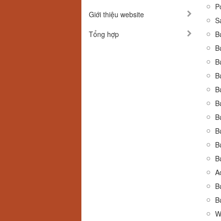
P
Giới thiệu website
S
Tổng hợp
B
B
B
B
B
B
B
B
B
B
A
B
B
W