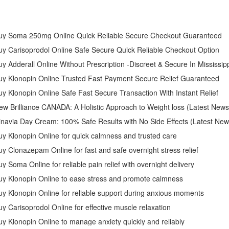
uy Soma 250mg Online Quick Reliable Secure Checkout Guaranteed
uy Carisoprodol Online Safe Secure Quick Reliable Checkout Option
uy Adderall Online Without Prescription -Discreet & Secure In Mississip
uy Klonopin Online Trusted Fast Payment Secure Relief Guaranteed
uy Klonopin Online Safe Fast Secure Transaction With Instant Relief
ew Brilliance CANADA: A Holistic Approach to Weight loss (Latest News
inavia Day Cream: 100% Safe Results with No Side Effects (Latest New
uy Klonopin Online for quick calmness and trusted care
uy Clonazepam Online for fast and safe overnight stress relief
y Soma Online for reliable pain relief with overnight delivery
uy Klonopin Online to ease stress and promote calmness
uy Klonopin Online for reliable support during anxious moments
uy Carisoprodol Online for effective muscle relaxation
uy Klonopin Online to manage anxiety quickly and reliably