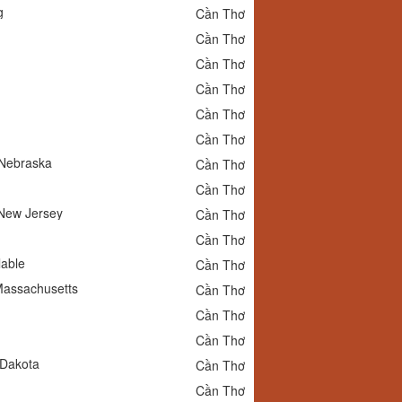
g
Cần Thơ
Cần Thơ
Cần Thơ
Cần Thơ
Cần Thơ
Cần Thơ
 Nebraska
Cần Thơ
Cần Thơ
 New Jersey
Cần Thơ
Cần Thơ
lable
Cần Thơ
Massachusetts
Cần Thơ
Cần Thơ
Cần Thơ
 Dakota
Cần Thơ
Cần Thơ